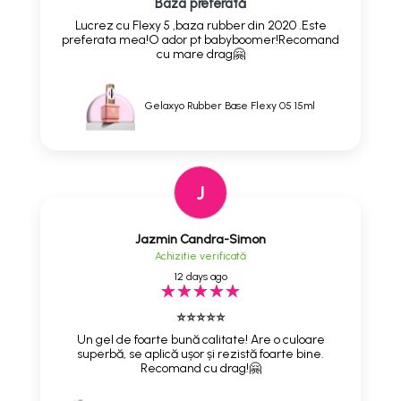
Baza preferată
Lucrez cu Flexy 5 ,baza rubber din 2020 .Este
preferata mea!O ador pt babyboomer!Recomand
cu mare drag🤗
Gelaxyo Rubber Base Flexy 05 15ml
J
Jazmin Candra-Simon
Achizitie verificată
12 days ago
⭐⭐⭐⭐⭐
Un gel de foarte bună calitate! Are o culoare
superbă, se aplică ușor și rezistă foarte bine.
Recomand cu drag!🤗