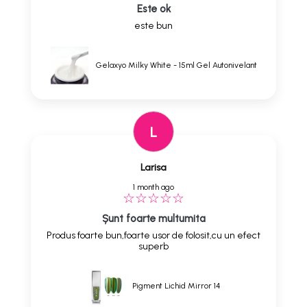
Este ok
este bun
Gelaxyo Milky White - 15ml Gel Autonivelant
L
Larisa
1 month ago
Șunt foarte multumita
Produs foarte bun,foarte usor de folosit,cu un efect
superb
Pigment Lichid Mirror 14