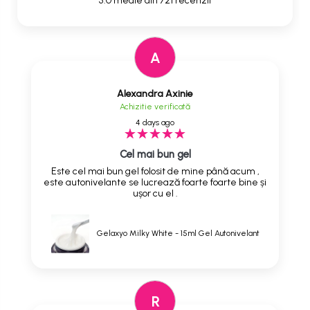
5.0 medie din 721 recenzii
A
Alexandra Axinie
Achizitie verificată
4 days ago
Cel mai bun gel
Este cel mai bun gel folosit de mine până acum ,
este autonivelante se lucrează foarte foarte bine și
ușor cu el .
Gelaxyo Milky White - 15ml Gel Autonivelant
R