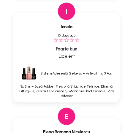
I
Ionela
15 days ago
Foarte bun
Excelent
Sistem Aderență Gelaxyo – Anti-Lifting 3 Pași
3x15ml – Bază Rubber Flexibilă Și Lichide Tehnice, Elimină
Lifting-Ul, Pentru Tehniciene Și Manichiuri Profesionale Fără
Refaceri
E
Elena Ramona Niculescu