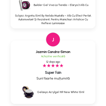
Builder Gel Viva La Tienda – Elarya 3 Alb Cu
Sclipici Argintiu 15ml By Nelida Mustafa – Alb Cu Efect Perlat,
Autonivelant Și Rezistent, Pentru Manichiuri Artistice Cu
Reflexii Luminoase
J
Jazmin Candra-Simon
Achizitie verificată
12 days ago
Super fain
Sunt foarte mulțumită
Gelaxyo Acrylgel N9 New White 15ml