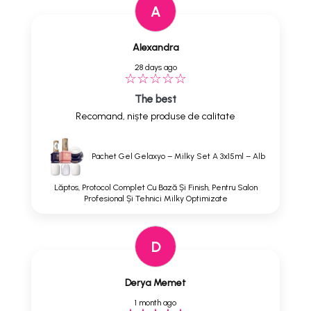
A
Alexandra
28 days ago
The best
Recomand, niște produse de calitate
Pachet Gel Gelaxyo – Milky Set A 3x15ml – Alb
Lăptos, Protocol Complet Cu Bază Și Finish, Pentru Salon
Profesional Și Tehnici Milky Optimizate
D
Derya Memet
1 month ago