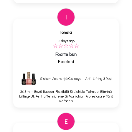
I
Ionela
13 days ago
Foarte bun
Excelent
Sistem Aderență Gelaxyo – Anti-Lifting 3 Pași
3x15ml – Bază Rubber Flexibilă Și Lichide Tehnice, Elimină
Lifting-Ul, Pentru Tehniciene Și Manichiuri Profesionale Fără
Refaceri
E