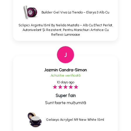
Builder Gel Viva La Tienda – Elarya 3 Alb Cu
Sclipici Argintiu 15ml By Nelida Mustafa – Alb Cu Efect Perlat,
Autonivelant Și Rezistent, Pentru Manichiuri Artistice Cu
Reflexii Luminoase
J
Jazmin Candra-Simon
Achizitie verificată
10 days ago
Super fain
Sunt foarte mulțumită
Gelaxyo Acrylgel N9 New White 15ml