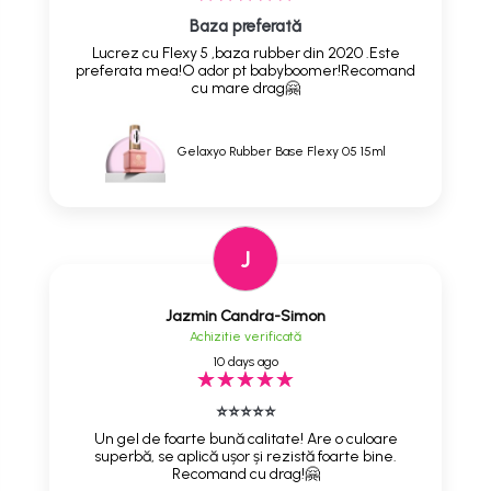
Baza preferată
Lucrez cu Flexy 5 ,baza rubber din 2020 .Este
preferata mea!O ador pt babyboomer!Recomand
cu mare drag🤗
Gelaxyo Rubber Base Flexy 05 15ml
J
Jazmin Candra-Simon
Achizitie verificată
10 days ago
⭐⭐⭐⭐⭐
Un gel de foarte bună calitate! Are o culoare
superbă, se aplică ușor și rezistă foarte bine.
Recomand cu drag!🤗