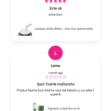
Este ok
este bun
Gelaxyo Milky White - 15ml Gel Autonivelant
L
Larisa
1 month ago
Șunt foarte multumita
Produs foarte bun,foarte usor de folosit,cu un efect
superb
Pigment Lichid Mirror 14