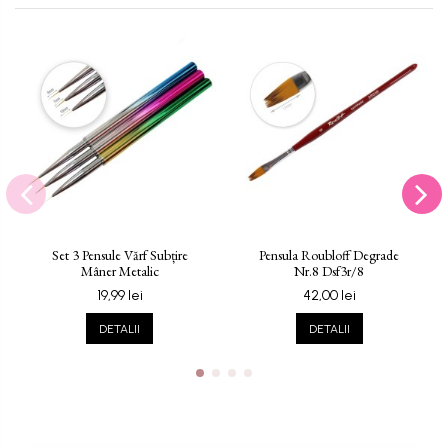
Set 3 Pensule Vărf Subțire
Pensula Roubloff Degrade
Mâner Metalic
Nr.8 Dsf3r/8
19,99 lei
42,00 lei
DETALII
DETALII