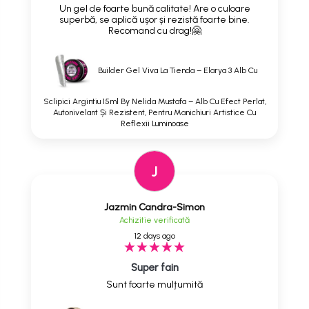
Un gel de foarte bună calitate! Are o culoare
superbă, se aplică ușor și rezistă foarte bine.
Recomand cu drag!🤗
Builder Gel Viva La Tienda – Elarya 3 Alb Cu
Sclipici Argintiu 15ml By Nelida Mustafa – Alb Cu Efect Perlat,
Autonivelant Și Rezistent, Pentru Manichiuri Artistice Cu
Reflexii Luminoase
J
Jazmin Candra-Simon
Achizitie verificată
12 days ago
Super fain
Sunt foarte mulțumită