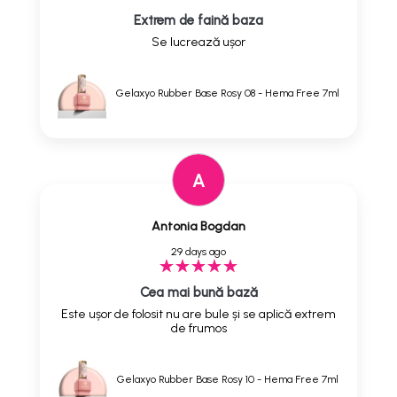
Extrem de faină baza
Se lucrează ușor
Gelaxyo Rubber Base Rosy 08 - Hema Free 7ml
A
Antonia Bogdan
29 days ago
Cea mai bună bază
Este ușor de folosit nu are bule și se aplică extrem
de frumos
Gelaxyo Rubber Base Rosy 10 - Hema Free 7ml