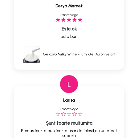
Derya Memet
1 month ago
Este ok
este bun
Gelaxyo Milky White - 15ml Gel Autonivelant
L
Larisa
1 month ago
Șunt foarte multumita
Produs foarte bun,foarte usor de folosit,cu un efect
superb