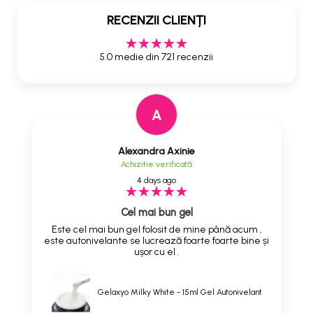
RECENZII CLIENȚI
5.0 medie din 721 recenzii
A
Alexandra Axinie
Achizitie verificată
4 days ago
Cel mai bun gel
Este cel mai bun gel folosit de mine până acum ,
este autonivelante se lucrează foarte foarte bine și
ușor cu el .
Gelaxyo Milky White - 15ml Gel Autonivelant