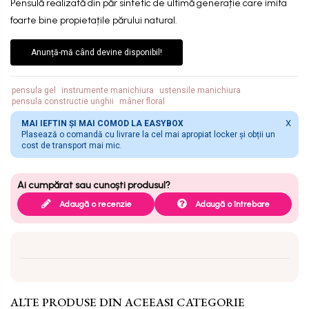
Pensulă realizată din păr sintetic de ultimă generație care imita
foarte bine propietațile părului natural.
Anunță-mă când devine disponibil!
pensula gel
instrumente manichiura
ustensile manichiura
pensula constructie unghii
mâner floral
X
MAI IEFTIN ȘI MAI COMOD LA EASYBOX
Plasează o comandă cu livrare la cel mai apropiat locker și obții un
cost de transport mai mic.
Adaugă o recenzie
Adaugă o întrebare
ALTE PRODUSE DIN ACEEASI CATEGORIE