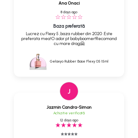
Ana Onaci
8 days ago
Baza preferată
Lucrez cu Flexy 5 ,baza rubber din 2020 .Este
preferata mea!O ador pt babyboomer!Recomand
cu mare drag🤗
Gelaxyo Rubber Base Flexy 05 15ml
J
Jazmin Candra-Simon
Achizitie verificată
12 days ago
⭐⭐⭐⭐⭐