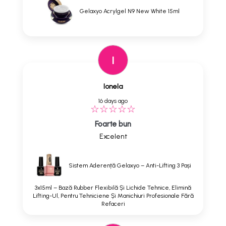
Gelaxyo Acrylgel N9 New White 15ml
I
Ionela
16 days ago
Foarte bun
Excelent
Sistem Aderență Gelaxyo – Anti-Lifting 3 Pași
3x15ml – Bază Rubber Flexibilă Și Lichide Tehnice, Elimină
Lifting-Ul, Pentru Tehniciene Și Manichiuri Profesionale Fără
Refaceri