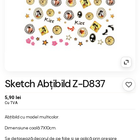
Sketch Abțibild Z-D837
5,90 lei
Cu TVA
Abțibild cu model multicolor.
Dimensiune coală 7X10cm.
Se detașează decorul de pe folie și se aplică prin presare