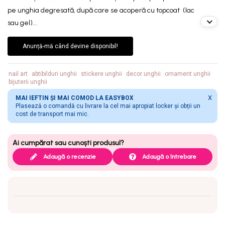
pe unghia degresată, după care se acoperă cu topcoat (lac
sau gel)...
Anunță-mă când devine disponibil!
nail art
abtibilduri unghii
stickere unghii
decor unghii
ornament unghii
bijuterii unghii
X
MAI IEFTIN ȘI MAI COMOD LA EASYBOX
Plasează o comandă cu livrare la cel mai apropiat locker și obții un
cost de transport mai mic.
Adaugă o recenzie
Adaugă o întrebare