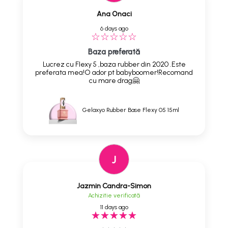
Ana Onaci
6 days ago
Baza preferată
Lucrez cu Flexy 5 ,baza rubber din 2020 .Este
preferata mea!O ador pt babyboomer!Recomand
cu mare drag🤗
Gelaxyo Rubber Base Flexy 05 15ml
J
Jazmin Candra-Simon
Achizitie verificată
11 days ago