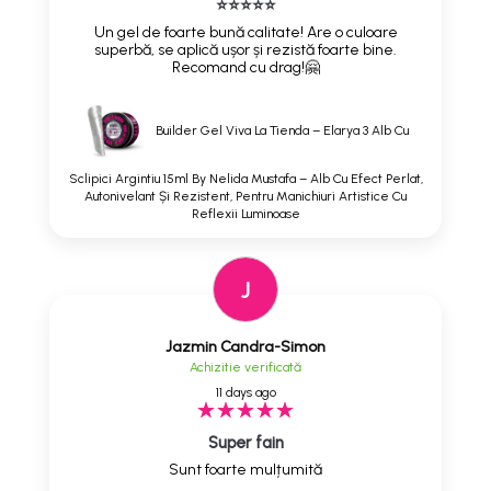
⭐⭐⭐⭐⭐
Un gel de foarte bună calitate! Are o culoare
superbă, se aplică ușor și rezistă foarte bine.
Recomand cu drag!🤗
Builder Gel Viva La Tienda – Elarya 3 Alb Cu
Sclipici Argintiu 15ml By Nelida Mustafa – Alb Cu Efect Perlat,
Autonivelant Și Rezistent, Pentru Manichiuri Artistice Cu
Reflexii Luminoase
J
Jazmin Candra-Simon
Achizitie verificată
11 days ago
Super fain
Sunt foarte mulțumită