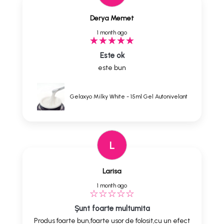
Derya Memet
1 month ago
Este ok
este bun
Gelaxyo Milky White - 15ml Gel Autonivelant
L
Larisa
1 month ago
Șunt foarte multumita
Produs foarte bun,foarte usor de folosit,cu un efect