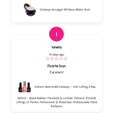
Gelaxyo Acrylgel N9 New White 15ml
I
Ionela
14 days ago
Foarte bun
Excelent
Sistem Aderență Gelaxyo – Anti-Lifting 3 Pași
3x15ml – Bază Rubber Flexibilă Și Lichide Tehnice, Elimină
Lifting-Ul, Pentru Tehniciene Și Manichiuri Profesionale Fără
Refaceri