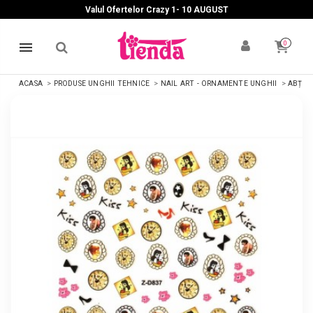
Valul Ofertelor Crazy 1- 10 A
UGUST
0
ACASA
PRODUSE UNGHII TEHNICE
NAIL ART - ORNAMENTE UNGHII
ABȚIBI