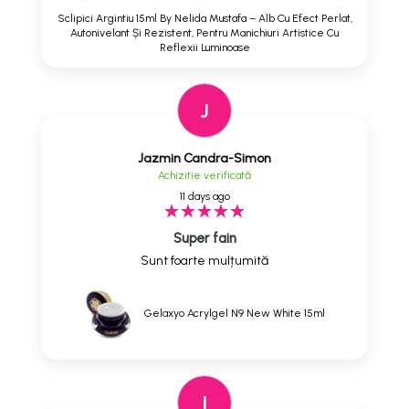
Sclipici Argintiu 15ml By Nelida Mustafa – Alb Cu Efect Perlat,
Autonivelant Și Rezistent, Pentru Manichiuri Artistice Cu
Reflexii Luminoase
J
Jazmin Candra-Simon
Achizitie verificată
11 days ago
Super fain
Sunt foarte mulțumită
Gelaxyo Acrylgel N9 New White 15ml
I