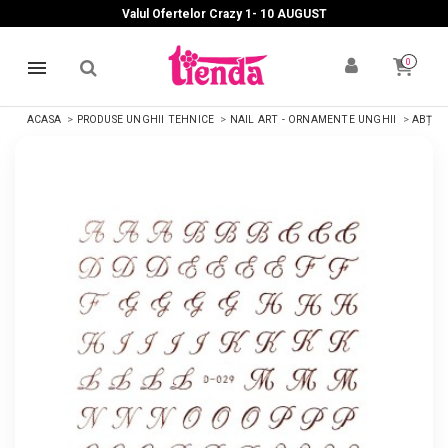
Valul Ofertelor Crazy 1- 10 A
UGUST
0
ACASA
PRODUSE UNGHII TEHNICE
NAIL ART - ORNAMENTE UNGHII
ABȚIBI