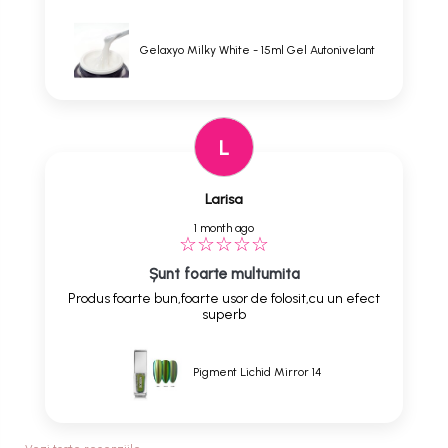
Gelaxyo Milky White - 15ml Gel Autonivelant
L
Larisa
1 month ago
Șunt foarte multumita
Produs foarte bun,foarte usor de folosit,cu un efect
superb
Pigment Lichid Mirror 14