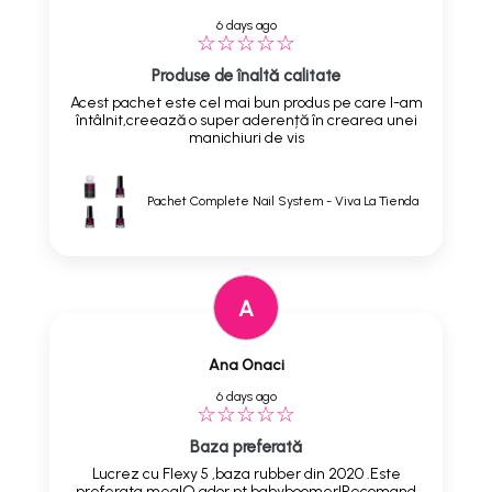
6 days ago
Produse de înaltă calitate
Acest pachet este cel mai bun produs pe care l-am
întâlnit,creează o super aderență în crearea unei
manichiuri de vis
Pachet Complete Nail System - Viva La Tienda
A
Ana Onaci
6 days ago
Baza preferată
Lucrez cu Flexy 5 ,baza rubber din 2020 .Este
preferata mea!O ador pt babyboomer!Recomand