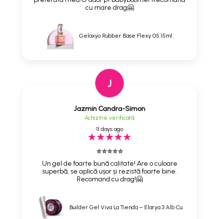
cu mare drag🤗
Gelaxyo Rubber Base Flexy 05 15ml
J
Jazmin Candra-Simon
Achizitie verificată
11 days ago
⭐⭐⭐⭐⭐
Un gel de foarte bună calitate! Are o culoare
superbă, se aplică ușor și rezistă foarte bine.
Recomand cu drag!🤗
Builder Gel Viva La Tienda – Elarya 3 Alb Cu