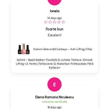
Ionela
14 days ago
Foarte bun
Excelent
Sistem Aderență Gelaxyo – Anti-Lifting 3 Pași
3x15ml – Bază Rubber Flexibilă Și Lichide Tehnice, Elimină
Lifting-Ul, Pentru Tehniciene Și Manichiuri Profesionale Fără
Refaceri
E
Elena Ramona Niculescu
Achizitie verificată
18 days ago