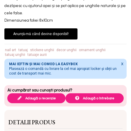
dezlipesc cu ajutorul apei și se pot aplica pe unghiile naturale și pe
cele false.
Dimensiunea foliei 8x10cm
Anunță-mă când devine disponibil!
nail art
tatuaj
stickere unghii
decor unghii
ornament unghii
tatuaj unghii
tatuaje aurii
X
MAI IEFTIN ȘI MAI COMOD LA EASYBOX
Plasează o comandă cu livrare la cel mai apropiat locker și obții un
cost de transport mai mic.
Adaugă o recenzie
Adaugă o întrebare
DETALII PRODUS