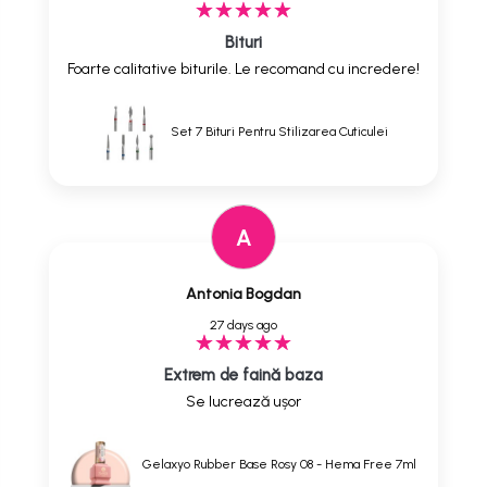
Bituri
Foarte calitative biturile. Le recomand cu incredere!
Set 7 Bituri Pentru Stilizarea Cuticulei
A
Antonia Bogdan
27 days ago
Extrem de faină baza
Se lucrează ușor
Gelaxyo Rubber Base Rosy 08 - Hema Free 7ml