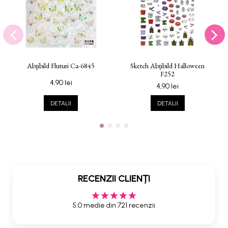
Abţibild Fluturi Ca-6845
Sketch Abțibild Halloween
F252
4,90 lei
4,90 lei
DETALII
DETALII
RECENZII CLIENȚI
5.0 medie din 721 recenzii