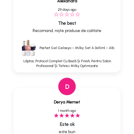
Alexandra
29 days ago
The best
Recomand, niște produse de calitate
Pachet Gel Gelaxyo – Milky Set A 3x15ml – Alb
Lăptos, Protocol Complet Cu Bază Și Finish, Pentru Salon
Profesional Și Tehnici Milky Optimizate
D
Derya Memet
1 month ago
Este ok
este bun