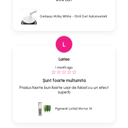
Gelaxyo Milky White - 15ml Gel Autonivelant
L
Larisa
1 month ago
Șunt foarte multumita
Produs foarte bun,foarte usor de folosit,cu un efect
superb
Pigment Lichid Mirror 14