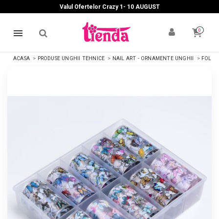
Valul Ofertelor Crazy 1- 10 A
UGUST
0
ACASA
PRODUSE UNGHII TEHNICE
NAIL ART - ORNAMENTE UNGHII
FOLII 