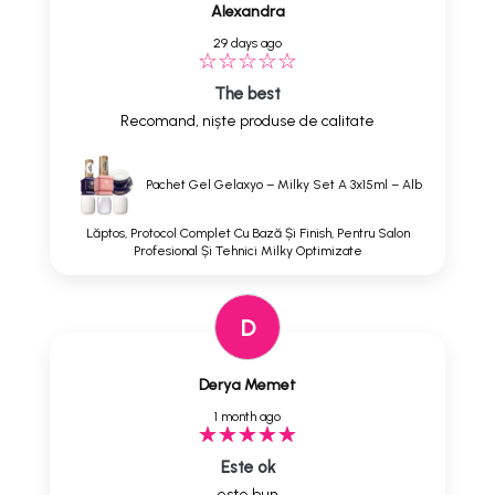
Alexandra
29 days ago
The best
Recomand, niște produse de calitate
Pachet Gel Gelaxyo – Milky Set A 3x15ml – Alb
Lăptos, Protocol Complet Cu Bază Și Finish, Pentru Salon
Profesional Și Tehnici Milky Optimizate
D
Derya Memet
1 month ago
Este ok
este bun