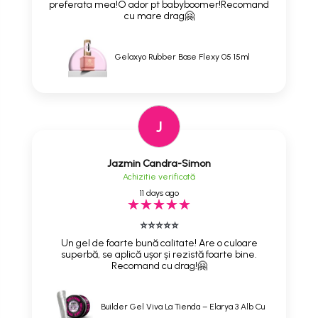
preferata mea!O ador pt babyboomer!Recomand
cu mare drag🤗
Gelaxyo Rubber Base Flexy 05 15ml
J
Jazmin Candra-Simon
Achizitie verificată
11 days ago
⭐⭐⭐⭐⭐
Un gel de foarte bună calitate! Are o culoare
superbă, se aplică ușor și rezistă foarte bine.
Recomand cu drag!🤗
Builder Gel Viva La Tienda – Elarya 3 Alb Cu