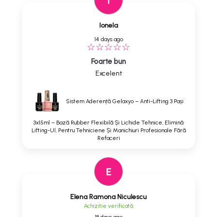
I
Ionela
14 days ago
Foarte bun
Excelent
Sistem Aderență Gelaxyo – Anti-Lifting 3 Pași
3x15ml – Bază Rubber Flexibilă Și Lichide Tehnice, Elimină
Lifting-Ul, Pentru Tehniciene Și Manichiuri Profesionale Fără
Refaceri
E
Elena Ramona Niculescu
Achizitie verificată