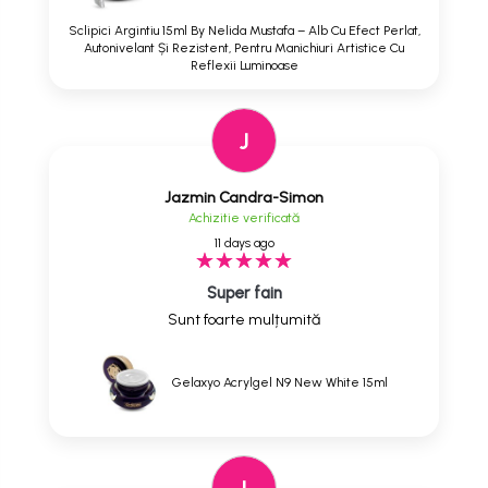
Sclipici Argintiu 15ml By Nelida Mustafa – Alb Cu Efect Perlat,
Autonivelant Și Rezistent, Pentru Manichiuri Artistice Cu
Reflexii Luminoase
J
Jazmin Candra-Simon
Achizitie verificată
11 days ago
Super fain
Sunt foarte mulțumită
Gelaxyo Acrylgel N9 New White 15ml