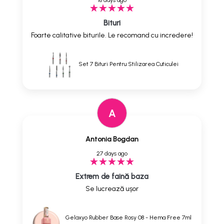
18 days ago
Bituri
Foarte calitative biturile. Le recomand cu incredere!
Set 7 Bituri Pentru Stilizarea Cuticulei
A
Antonia Bogdan
27 days ago
Extrem de faină baza
Se lucrează ușor
Gelaxyo Rubber Base Rosy 08 - Hema Free 7ml