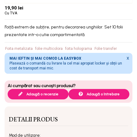
19,90 lei
Cu TVA
Foiţă extrem de subţire, pentru decorarea unghiilor. Set 10 folii
prezentate intr-o cutie compartimentată.
Foita metalizata
folie multicolora
foita holograma
Folie transfer
X
MAI IEFTIN ȘI MAI COMOD LA EASYBOX
Plasează o comandă cu livrare la cel mai apropiat locker și obții un
cost de transport mai mic.
Adaugă o recenzie
Adaugă o întrebare
DETALII PRODUS
Mod de utilizare: