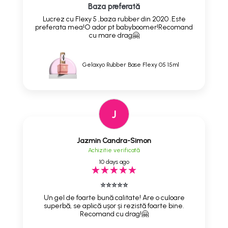
Baza preferată
Lucrez cu Flexy 5 ,baza rubber din 2020 .Este
preferata mea!O ador pt babyboomer!Recomand
cu mare drag🤗
Gelaxyo Rubber Base Flexy 05 15ml
J
Jazmin Candra-Simon
Achizitie verificată
10 days ago
⭐⭐⭐⭐⭐
Un gel de foarte bună calitate! Are o culoare
superbă, se aplică ușor și rezistă foarte bine.
Recomand cu drag!🤗