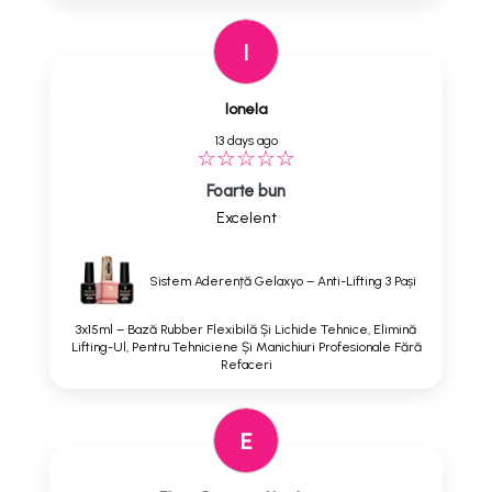
I
Ionela
13 days ago
Foarte bun
Excelent
Sistem Aderență Gelaxyo – Anti-Lifting 3 Pași
3x15ml – Bază Rubber Flexibilă Și Lichide Tehnice, Elimină
Lifting-Ul, Pentru Tehniciene Și Manichiuri Profesionale Fără
Refaceri
E