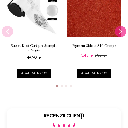
Suport Rolă Curățare Ștampilă
Pigment Sidefat S10 Orange
- Negru
3,48 lei
6,95 lei
44,90 lei
ADAUGA IN COS
ADAUGA IN COS
RECENZII CLIENȚI