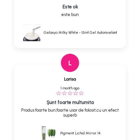
Este ok
este bun
Gelaxyo Milky White - 15ml Gel Autonivelant
L
Larisa
1 month ago
Șunt foarte multumita
Produs foarte bun,foarte usor de folosit,cu un efect
superb
Pigment Lichid Mirror 14