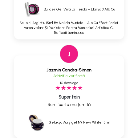
Builder Gel Viva La Tienda – Elarya 3 Alb Cu
Sclipici Argintiu 15ml By Nelida Mustafa – Alb Cu Efect Perlat,
Autonivelant Și Rezistent, Pentru Manichiuri Artistice Cu
Reflexii Luminoase
J
Jazmin Candra-Simon
Achizitie verificată
10 days ago
Super fain
Sunt foarte mulțumită
Gelaxyo Acrylgel N9 New White 15ml