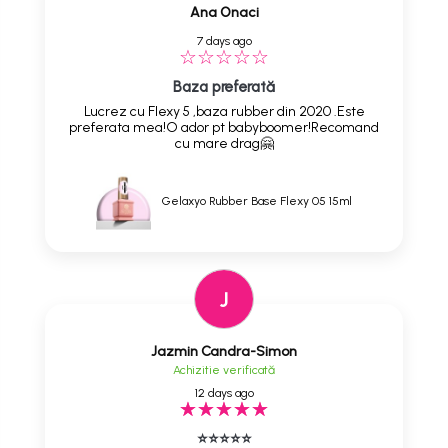
Ana Onaci
7 days ago
Baza preferată
Lucrez cu Flexy 5 ,baza rubber din 2020 .Este
preferata mea!O ador pt babyboomer!Recomand
cu mare drag🤗
Gelaxyo Rubber Base Flexy 05 15ml
J
Jazmin Candra-Simon
Achizitie verificată
12 days ago
⭐⭐⭐⭐⭐