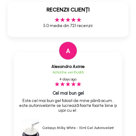
RECENZII CLIENȚI
5.0 medie din 721 recenzii
A
Alexandra Axinie
Achizitie verificată
4 days ago
Cel mai bun gel
Este cel mai bun gel folosit de mine până acum ,
este autonivelante se lucrează foarte foarte bine și
ușor cu el .
Gelaxyo Milky White - 15ml Gel Autonivelant