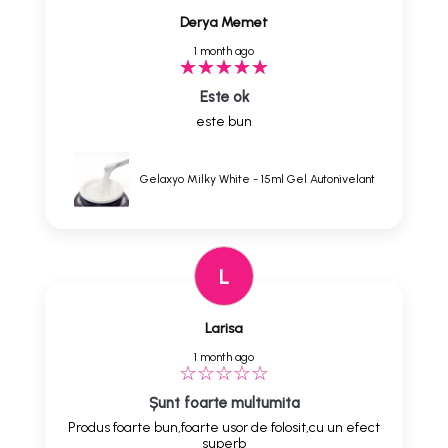
Derya Memet
1 month ago
Este ok
este bun
Gelaxyo Milky White - 15ml Gel Autonivelant
L
Larisa
1 month ago
Șunt foarte multumita
Produs foarte bun,foarte usor de folosit,cu un efect
superb