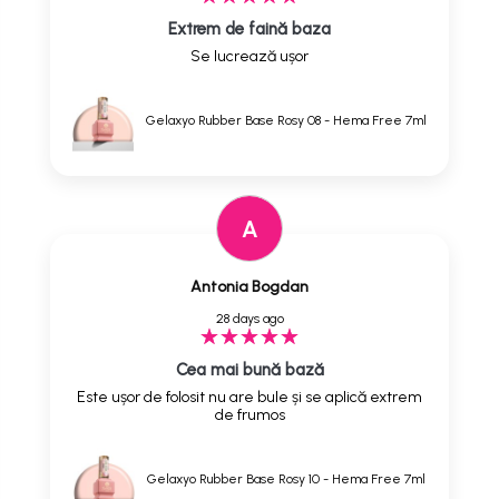
Extrem de faină baza
Se lucrează ușor
Gelaxyo Rubber Base Rosy 08 - Hema Free 7ml
A
Antonia Bogdan
28 days ago
Cea mai bună bază
Este ușor de folosit nu are bule și se aplică extrem
de frumos
Gelaxyo Rubber Base Rosy 10 - Hema Free 7ml