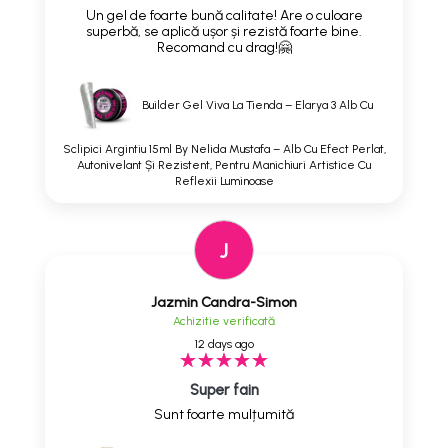
Un gel de foarte bună calitate! Are o culoare
superbă, se aplică ușor și rezistă foarte bine.
Recomand cu drag!🤗
Builder Gel Viva La Tienda – Elarya 3 Alb Cu
Sclipici Argintiu 15ml By Nelida Mustafa – Alb Cu Efect Perlat,
Autonivelant Și Rezistent, Pentru Manichiuri Artistice Cu
Reflexii Luminoase
J
Jazmin Candra-Simon
Achizitie verificată
12 days ago
Super fain
Sunt foarte mulțumită