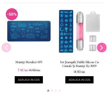
-50%
Matriță Metalică 005
Set Ştampilă Dublă Silicon Cu
Cristale Și Matriță Xy-N09
7,45 lei
14,90 lei
14,90 lei
ADAUGA IN COS
ADAUGA IN COS