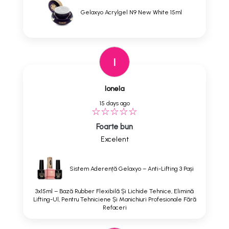
Gelaxyo Acrylgel N9 New White 15ml
I
Ionela
15 days ago
Foarte bun
Excelent
Sistem Aderență Gelaxyo – Anti-Lifting 3 Pași
3x15ml – Bază Rubber Flexibilă Și Lichide Tehnice, Elimină
Lifting-Ul, Pentru Tehniciene Și Manichiuri Profesionale Fără
Refaceri