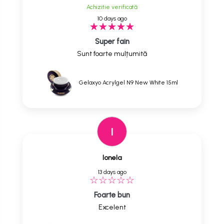
Achizitie verificată
10 days ago
Super fain
Sunt foarte mulțumită
Gelaxyo Acrylgel N9 New White 15ml
I
Ionela
13 days ago
Foarte bun
Excelent