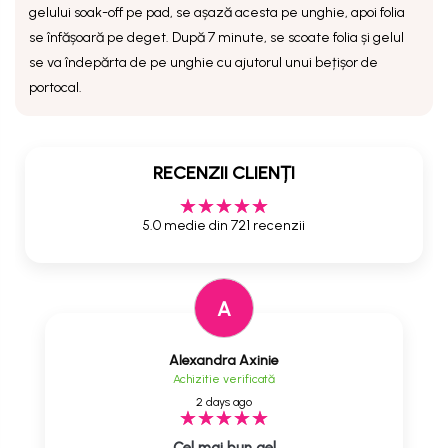
gelului soak-off pe pad, se așază acesta pe unghie, apoi folia
se înfășoară pe deget. După 7 minute, se scoate folia
ș
i gelul
se va îndepărta de pe unghie cu ajutorul unui beț
i
șor de
portocal.
RECENZII CLIENȚI
5.0 medie din 721 recenzii
A
Alexandra Axinie
Achizitie verificată
2 days ago