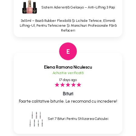
Sistem Aderență Gelaxyo – Anti-Lifting 3 Pași
3x15ml – Bază Rubber Flexibilă Și Lichide Tehnice, Elimină
Lifting-Ul, Pentru Tehniciene Și Manichiuri Profesionale Fără
Refaceri
E
Elena Ramona Niculescu
Achizitie verificată
17 days ago
Bituri
Foarte calitative biturile. Le recomand cu incredere!
Set 7 Bituri Pentru Stilizarea Cuticulei