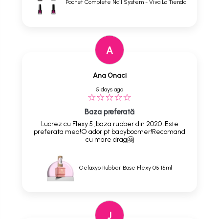
Pachet Complete Nail System - Viva La Tienda
A
Ana Onaci
5 days ago
Baza preferată
Lucrez cu Flexy 5 ,baza rubber din 2020 .Este
preferata mea!O ador pt babyboomer!Recomand
cu mare drag🤗
Gelaxyo Rubber Base Flexy 05 15ml
J