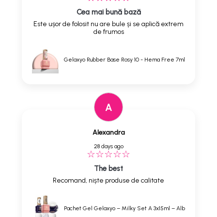
Cea mai bună bază
Este ușor de folosit nu are bule și se aplică extrem
de frumos
Gelaxyo Rubber Base Rosy 10 - Hema Free 7ml
A
Alexandra
28 days ago
The best
Recomand, niște produse de calitate
Pachet Gel Gelaxyo – Milky Set A 3x15ml – Alb