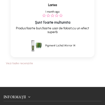
Larisa
1 month ago
Șunt foarte multumita
Produs foarte bun,foarte usor de folosit,cu un efect
superb
Pigment Lichid Mirror 14
Vezi toate recenziile
INFORMAȚII