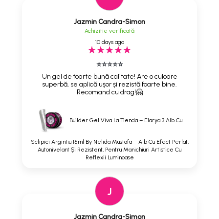
Jazmin Candra-Simon
Achizitie verificată
10 days ago
⭐⭐⭐⭐⭐
Un gel de foarte bună calitate! Are o culoare
superbă, se aplică ușor și rezistă foarte bine.
Recomand cu drag!🤗
Builder Gel Viva La Tienda – Elarya 3 Alb Cu
Sclipici Argintiu 15ml By Nelida Mustafa – Alb Cu Efect Perlat,
Autonivelant Și Rezistent, Pentru Manichiuri Artistice Cu
Reflexii Luminoase
J
Jazmin Candra-Simon