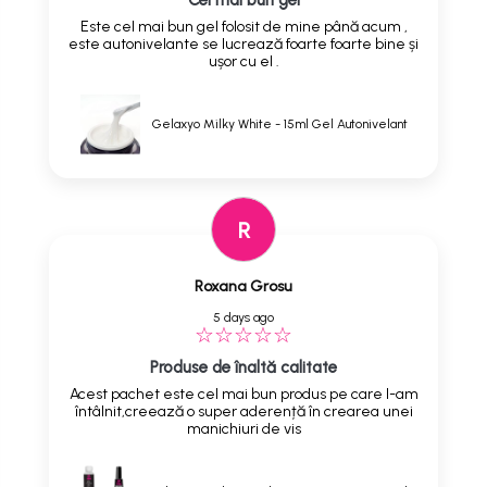
Cel mai bun gel
Este cel mai bun gel folosit de mine până acum ,
este autonivelante se lucrează foarte foarte bine și
ușor cu el .
Gelaxyo Milky White - 15ml Gel Autonivelant
R
Roxana Grosu
5 days ago
Produse de înaltă calitate
Acest pachet este cel mai bun produs pe care l-am
întâlnit,creează o super aderență în crearea unei
manichiuri de vis