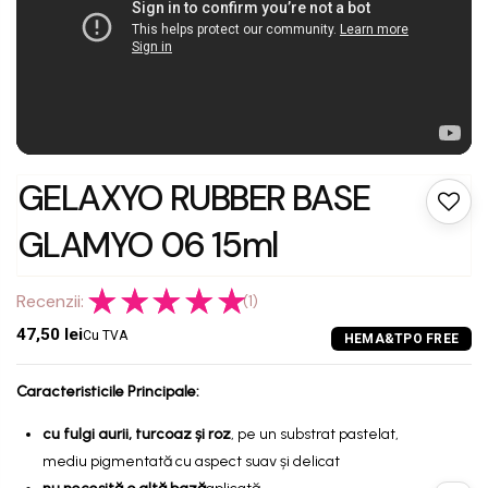
GELAXYO RUBBER BASE
GLAMYO 06 15ml
Recenzii:
(1)
47,50 lei
Cu TVA
Caracteristicile Principale:
cu fulgi aurii, turcoaz și roz
, pe un substrat pastelat,
mediu pigmentată cu aspect suav și delicat