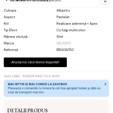
nu necesită o altă bază
aplicată...
Culoare
Albastru
Aspect
Pastelat
Rol
Realizare aderență + Apex
Tip Efect
Cu fulgi multicolori
Mărime sticluță
15ml
Marca
GELAXYO
Referință
RBG06/15C
Anunță-mă când devine disponibil!
baza rubber
RUBBER BASE FULGI AURII
X
MAI IEFTIN ȘI MAI COMOD LA EASYBOX
Plasează o comandă cu livrare la cel mai apropiat locker și obții un
cost de transport mai mic.
DETALII PRODUS