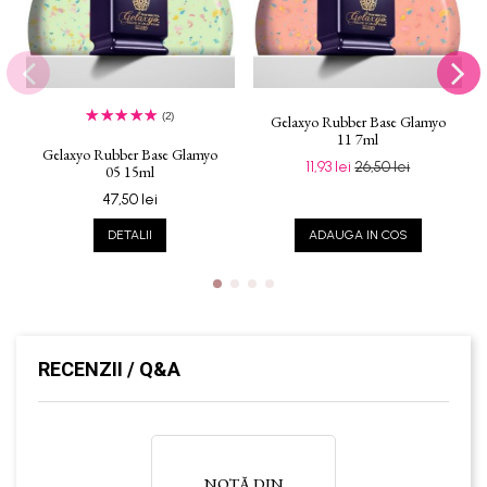
(2)
Gelaxyo Rubber Base Glamyo
11 7ml
Gelaxyo Rubber Base Glamyo
11,93 lei
26,50 lei
05 15ml
47,50 lei
DETALII
ADAUGA IN COS
RECENZII / Q&A
NOTĂ DIN