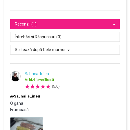
Recenzii (1)
Întrebări și Răspunsuri (0)
Sortează după
Cele mai noi
Sabrina Tulea
Achizitie verificată
(5.0)
@ss_nails_ineu
O gana
Frumoasă