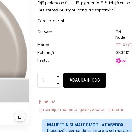
Ojă profesională fluidă, pigmentată. Sticluță cu pens
Rezistență pe unghii: până la 6 săptămâni!
Cantitate: 7ml.
Culoare
Gri
Nude
Marca
GELAXY
Referință
GKS412
În stoc
DA
ADAUGA IN COS
oja semipermanenta
gelaxyo karat
oja semi
MAI IEFTIN ȘI MAI COMOD LA EASYBOX
Plasează o comandă cu livrare la cel mai apropi