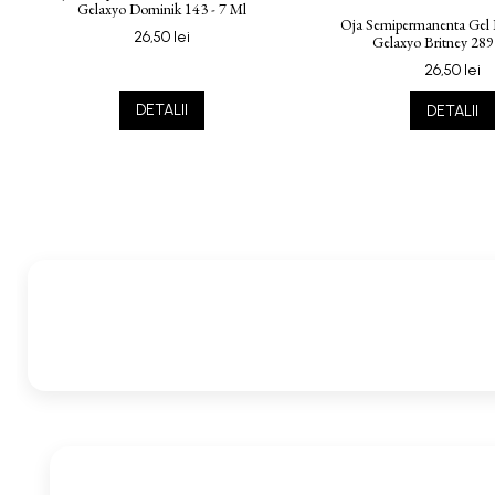
Gelaxyo Dominik 143 - 7 Ml
Oja Semipermanenta Gel 
26,50 lei
Gelaxyo Britney 289
26,50 lei
DETALII
DETALII