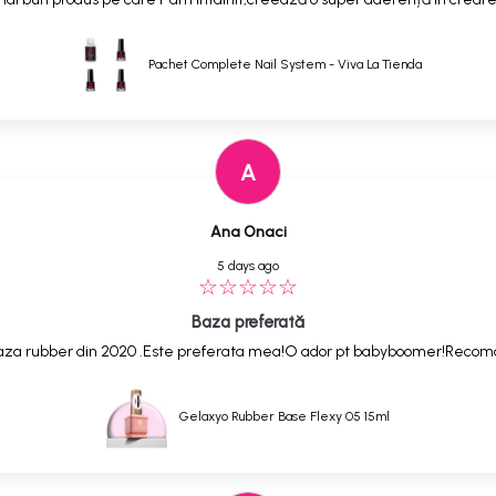
Pachet Complete Nail System - Viva La Tienda
A
Ana Onaci
5 days ago
Baza preferată
,baza rubber din 2020 .Este preferata mea!O ador pt babyboomer!Reco
Gelaxyo Rubber Base Flexy 05 15ml