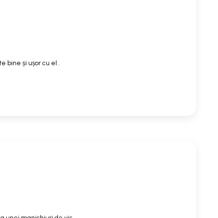
 bine și ușor cu el .
a unei manichiuri de vis