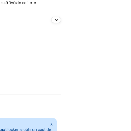
ulă fină de calitate.
O
X
at locker și obții un cost de