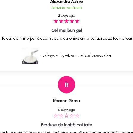
Alexandra Axinie
Achizitie verificată
2 days ago
Cel mai bun gel
 folosit de mine până acum , este autonivelante se lucrează foarte foarte
Gelaxyo Milky White - 15ml Gel Autonivelant
R
Roxana Grosu
5 days ago
Produse de înaltă calitate
ai bun produs pe care l-am întâlnit,creează o super aderență în creare