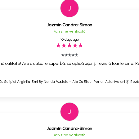
J
Jazmin Candra-Simon
Achizitie verificată
10 days ago
⭐⭐⭐⭐⭐
ă calitate! Are o culoare superbă, se aplică ușor și rezistă foarte bine
Cu Sclipici Argintiu 15ml By Nelida Mustafa – Alb Cu Efect Perlat, Autonivelant Și Rezi
J
Jazmin Candra-Simon
Achizitie verificată