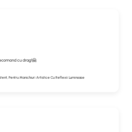
. Recomand cu drag!🤗
stent, Pentru Manichiuri Artistice Cu Reflexii Luminoase