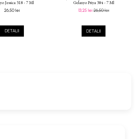
yo Jessica 318 - 7 Ml
Gelaxyo Priya 384 - 7 Ml
26,50 lei
13,25 lei
26,50 lei
DETALII
DETALII