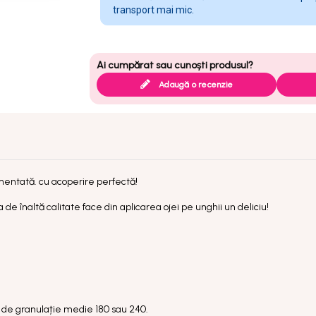
transport mai mic.
Adaugă o recenzie
mentată. cu acoperire perfectă!
de înaltă calitate face din aplicarea ojei pe unghii un deliciu!
ilă de granulație medie 180 sau 240.