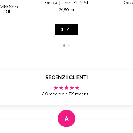
Gelaxyo Juliette 187 - 7 Ml
Gelax
Polish Nude
26,50 lei
 - 7 Ml
DETALII
RECENZII CLIENȚI
5.0 medie din 721 recenzii
A