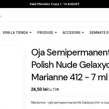
Valul Ofertelor Crazy 1- 10 A
UGUST
VIVA LA TIENDA
PRODUSE
ACCESORII
SEMNATE D
Oja Semipermanent
Polish Nude Gelaxy
Marianne 412 - 7 ml
26,50 lei
Cu TVA
Marianne - ojă semipermanentă Gelaxyo într-o nuan