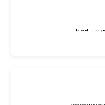
Este cel mai bun gel
Acest pachet este cel m