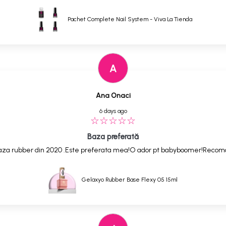
Pachet Complete Nail System - Viva La Tienda
A
Ana Onaci
6 days ago
Baza preferată
,baza rubber din 2020 .Este preferata mea!O ador pt babyboomer!Reco
Gelaxyo Rubber Base Flexy 05 15ml