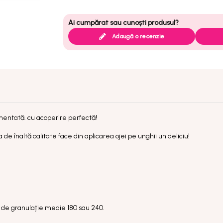
Adaugă o recenzie
mentată. cu acoperire perfectă!
de înaltă calitate face din aplicarea ojei pe unghii un deliciu!
ilă de granulație medie 180 sau 240.