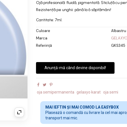
Ojă profesională fluidă, pigmentată. Sticluță cu pens
Rezistență pe unghii: până la 6 săptămâni!
Cantitate: 7ml.
Culoare
Albastru
Marca
GELAXY
Referință
GKS345
Anunță-mă când devine disponibil!
oja semipermanenta
gelaxyo karat
oja semi
MAI IEFTIN ȘI MAI COMOD LA EASYBOX
Plasează o comandă cu livrare la cel mai apropi
transport mai mic.