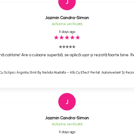
J
Jazmin Candra-Simon
Achizitie verificată
11 days ago
⭐⭐⭐⭐⭐
ă calitate! Are o culoare superbă, se aplică ușor și rezistă foarte bine
Cu Sclipici Argintiu 15ml By Nelida Mustafa – Alb Cu Efect Perlat, Autonivelant Și Rezi
J
Jazmin Candra-Simon
Achizitie verificată
11 days ago