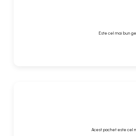
Este cel mai bun gel
Acest pachet este cel m