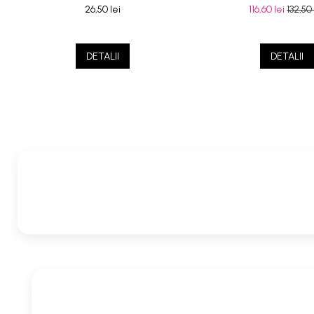
26,50 lei
116,60 lei
132,50 
DETALII
DETALII