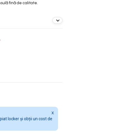
ulă fină de calitate.
O
X
at locker și obții un cost de