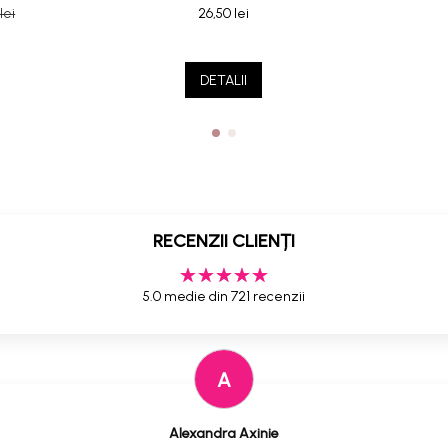
lei
26,50 lei
DETALII
RECENZII CLIENȚI
5.0 medie din 721 recenzii
A
Alexandra Axinie