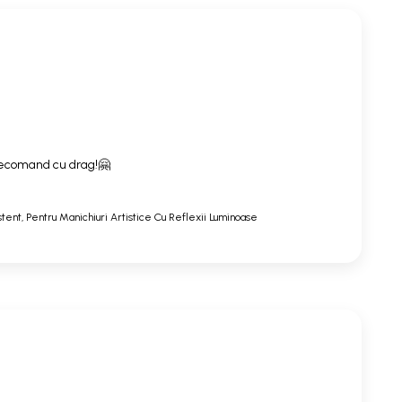
. Recomand cu drag!🤗
stent, Pentru Manichiuri Artistice Cu Reflexii Luminoase