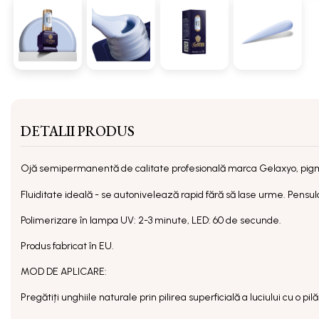
DETALII PRODUS
Ojă semipermanentă
de calitate profesională marca Gelaxyo, pig
Fluiditate ideală - se autonivelează rapid fără să lase urme. Pensula 
Polimerizare în lampa UV: 2-3 minute, LED: 60 de secunde.
Produs fabricat în EU.
MOD DE APLICARE:
Pregătiți unghiile naturale prin pilirea superficială a luciului cu o p