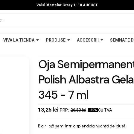
Valul Ofertelor Crazy 1- 10 A
UGUST
VIVA LA TIENDA
PRODUSE
ACCESORII
SEMNATE D
Oja Semipermanent
Polish Albastra Gela
345 - 7 ml
13,25 lei
26,50 lei
Cu TVA
-50%
Blair- ojă semi într-o splendidă nuanță de blue!