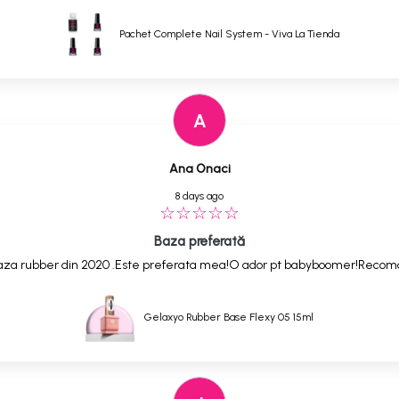
Pachet Complete Nail System - Viva La Tienda
A
Ana Onaci
8 days ago
Baza preferată
,baza rubber din 2020 .Este preferata mea!O ador pt babyboomer!Reco
Gelaxyo Rubber Base Flexy 05 15ml