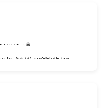
. Recomand cu drag!🤗
stent, Pentru Manichiuri Artistice Cu Reflexii Luminoase