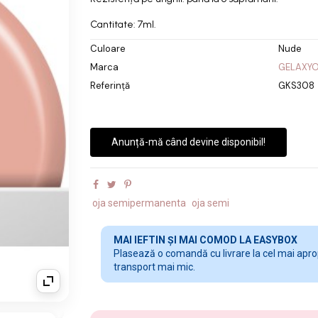
Cantitate: 7ml.
Culoare
Nude
Marca
GELAXY
Referință
GKS308
Anunță-mă când devine disponibil!
oja semipermanenta
oja semi
MAI IEFTIN ȘI MAI COMOD LA EASYBOX
Plasează o comandă cu livrare la cel mai apropi
transport mai mic.