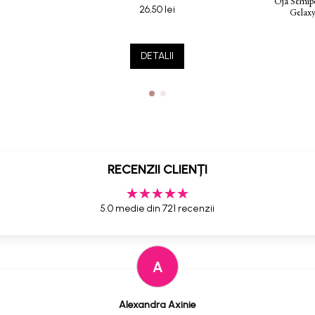
Oja Semip
26,50 lei
Gelaxy
DETALII
RECENZII CLIENȚI
5.0 medie din 721 recenzii
A
Alexandra Axinie