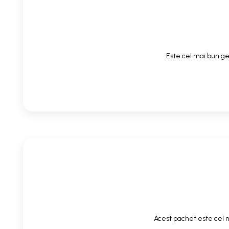
Este cel mai bun gel
Acest pachet este cel m