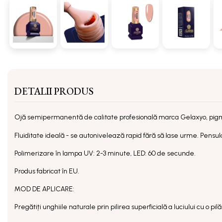
DETALII PRODUS
Ojă semipermanentă
de calitate profesională marca Gelaxyo, pig
Fluiditate ideală - se autonivelează rapid fără să lase urme. Pensula 
Polimerizare în lampa UV: 2-3 minute, LED: 60 de secunde.
Produs fabricat în EU.
MOD DE APLICARE:
Pregătiți unghiile naturale prin pilirea superficială a luciului cu o p