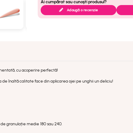
Adaugă o recenzie
mentată, cu acoperire perfectă!
de înaltă calitate face din aplicarea ojei pe unghii un deliciu!
ilă de granulație medie 180 sau 240.