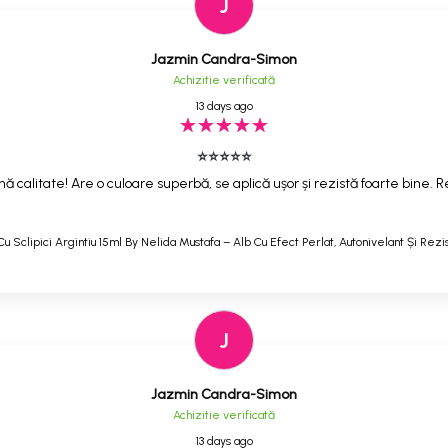
J
Jazmin Candra-Simon
Achizitie verificată
13 days ago
⭐⭐⭐⭐⭐
ă calitate! Are o culoare superbă, se aplică ușor și rezistă foarte bine
Cu Sclipici Argintiu 15ml By Nelida Mustafa – Alb Cu Efect Perlat, Autonivelant Și Rezi
J
Jazmin Candra-Simon
Achizitie verificată
13 days ago