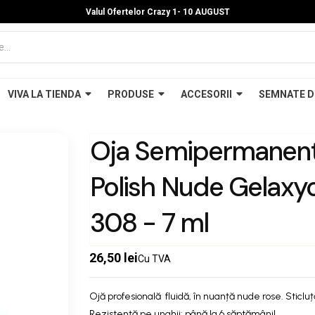
Valul Ofertelor Crazy 1- 10 A
UGUST
VIVA LA TIENDA
PRODUSE
ACCESORII
SEMNATE D
Oja Semipermanent
Polish Nude Gelaxy
308 - 7 ml
26,50 lei
Cu TVA
Ojă profesională fluidă, în nuanță nude rose. Sticluț
Rezistență pe unghii: până la 6 săptămâni!