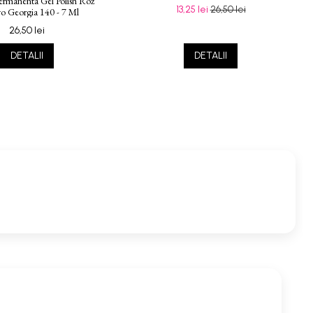
ermanenta Gel Polish Roz
13,25 lei
26,50 lei
o Georgia 140 - 7 Ml
26,50 lei
DETALII
DETALII