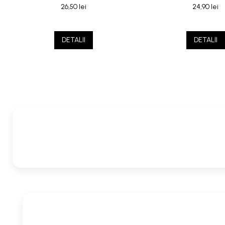
26,50 lei
24,90 lei
DETALII
DETALII