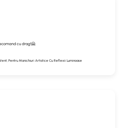
. Recomand cu drag!🤗
stent, Pentru Manichiuri Artistice Cu Reflexii Luminoase