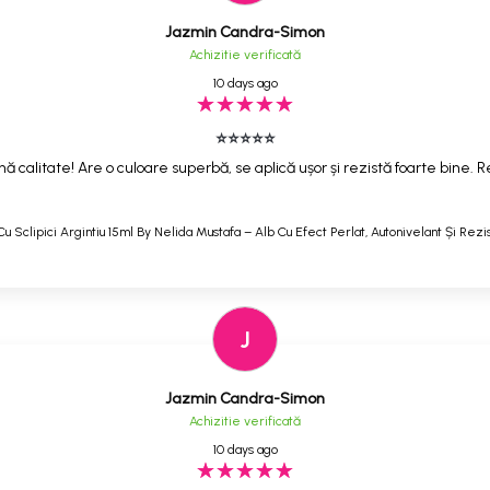
Jazmin Candra-Simon
Achizitie verificată
10 days ago
⭐⭐⭐⭐⭐
ă calitate! Are o culoare superbă, se aplică ușor și rezistă foarte bine
Cu Sclipici Argintiu 15ml By Nelida Mustafa – Alb Cu Efect Perlat, Autonivelant Și Rezi
J
Jazmin Candra-Simon
Achizitie verificată
10 days ago