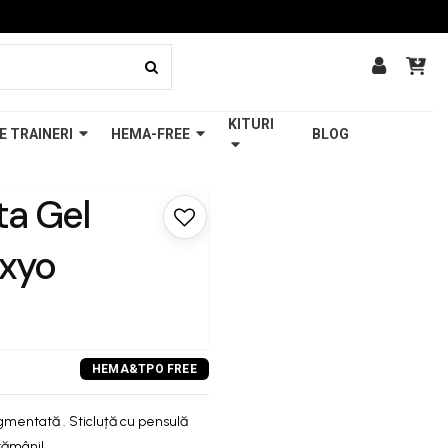
KITURI
E TRAINERI
HEMA-FREE
BLOG
a Gel
axyo
igmentată . Sticluță cu pensulă
ptămâni!