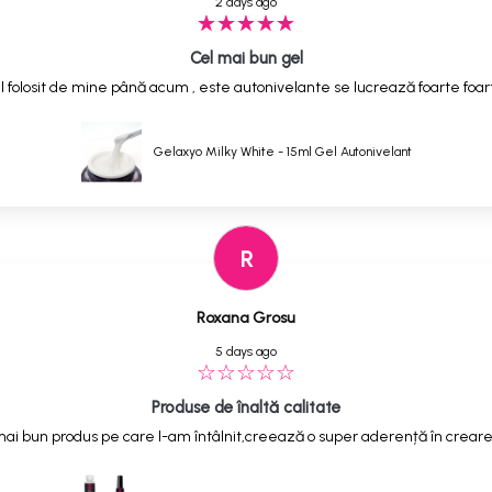
2 days ago
Cel mai bun gel
 folosit de mine până acum , este autonivelante se lucrează foarte foarte
Gelaxyo Milky White - 15ml Gel Autonivelant
R
Roxana Grosu
5 days ago
Produse de înaltă calitate
ai bun produs pe care l-am întâlnit,creează o super aderență în creare