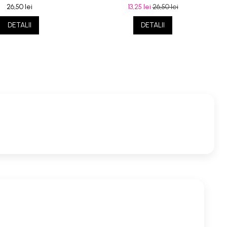
26,50 lei
13,25 lei
26,50 lei
DETALII
DETALII