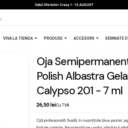
Valul Ofertelor Crazy 1- 10 A
UGUST
VIVA LA TIENDA
PRODUSE
ACCESORII
SEMNATE D
Oja Semipermanent
Polish Albastra Gel
Calypso 201 - 7 ml
26,50 lei
Cu TVA
Ojă profesională fluidă, în nuanță de blue pastel, p
fină de calitate. Rezistență pe unghii: până la 6 să