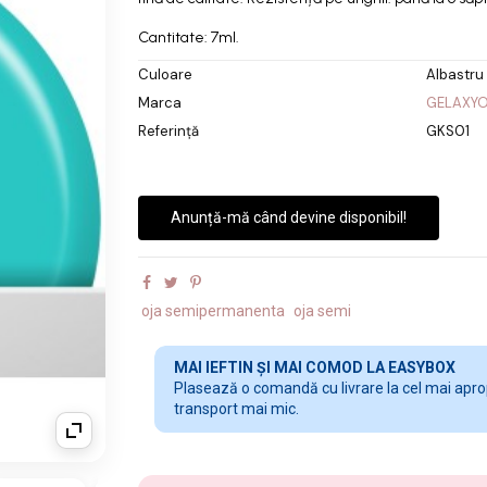
Cantitate: 7ml.
Culoare
Albastru
Marca
GELAXY
Referință
GKS01
Anunță-mă când devine disponibil!
oja semipermanenta
oja semi
MAI IEFTIN ȘI MAI COMOD LA EASYBOX
Plasează o comandă cu livrare la cel mai apropi
transport mai mic.