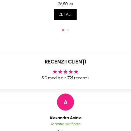
26,50 lei
DETALII
RECENZII CLIENȚI
5.0 medie din 721 recenzii
A
Alexandra Axinie
Achizitie verificată