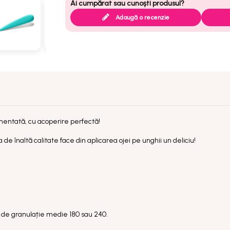
Adaugă o recenzie
mentată, cu acoperire perfectă!
de înaltă calitate face din aplicarea ojei pe unghii un deliciu!
ilă de granulație medie 180 sau 240.