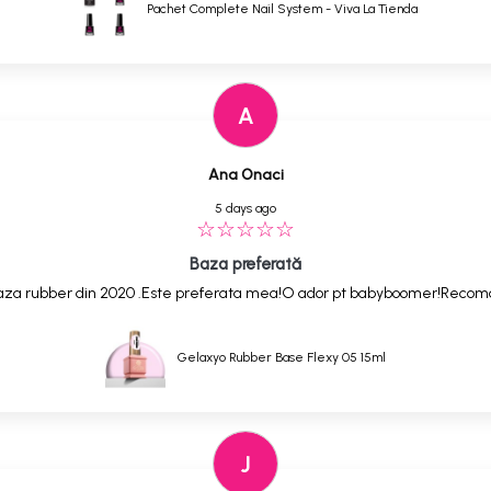
Pachet Complete Nail System - Viva La Tienda
A
Ana Onaci
5 days ago
Baza preferată
,baza rubber din 2020 .Este preferata mea!O ador pt babyboomer!Reco
Gelaxyo Rubber Base Flexy 05 15ml
J