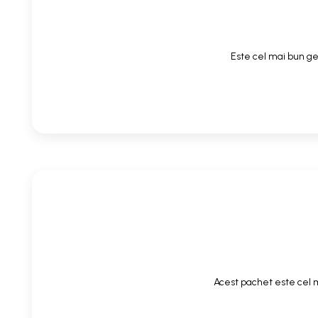
Este cel mai bun gel
Acest pachet este cel m