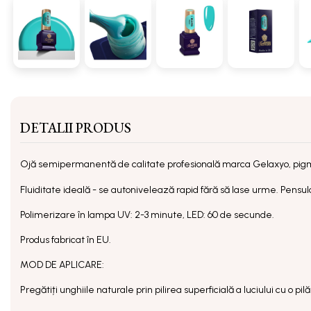
DETALII PRODUS
Ojă semipermanentă
de calitate profesională marca Gelaxyo, pig
Fluiditate ideală - se autonivelează rapid fără să lase urme. Pensula 
Polimerizare în lampa UV: 2-3 minute, LED: 60 de secunde.
Produs fabricat în EU.
MOD DE APLICARE:
Pregătiți unghiile naturale prin pilirea superficială a luciului cu o p