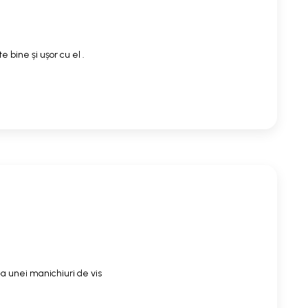
 bine și ușor cu el .
a unei manichiuri de vis