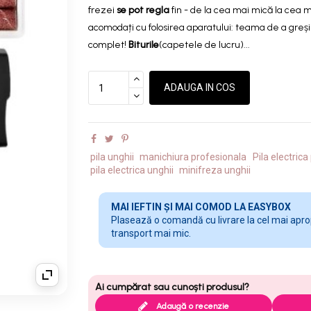
frezei
se pot regla
fin - de la cea mai mică la cea 
acomodați cu folosirea aparatului: teama de a greși
complet!
Biturile
(capetele de lucru)...
ADAUGA IN COS
pila unghii
manichiura profesionala
Pila electric
pila electrica unghii
minifreza unghii
MAI IEFTIN ȘI MAI COMOD LA EASYBOX
Plasează o comandă cu livrare la cel mai apropi
transport mai mic.
Adaugă o recenzie