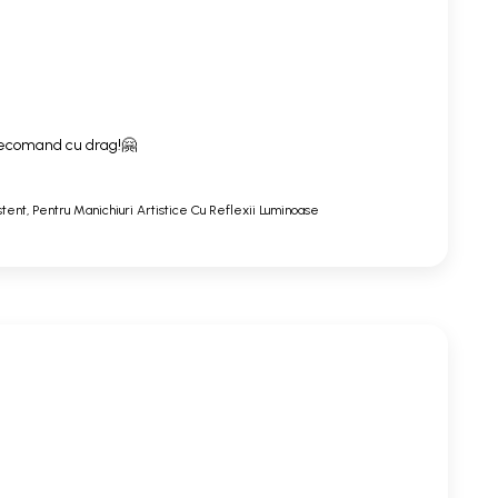
. Recomand cu drag!🤗
stent, Pentru Manichiuri Artistice Cu Reflexii Luminoase