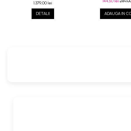
144,50 lei
289,00
1.379,00 lei
DETALII
ADAUGA IN C