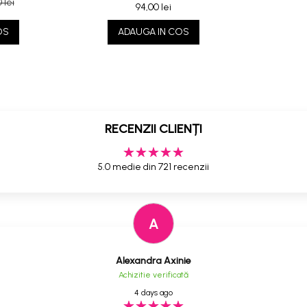
 lei
94,00 lei
OS
ADAUGA IN COS
RECENZII CLIENȚI
5.0 medie din 721 recenzii
A
Alexandra Axinie
Achizitie verificată
4 days ago