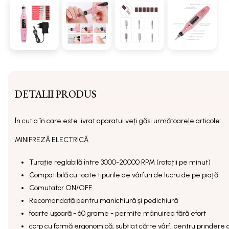
DETALII PRODUS
În cutia în care este livrat aparatul veți găsi următoarele articole:
MINIFREZĂ ELECTRICĂ
Turație reglabilă între 3000-20000 RPM (rotații pe minut)
Compatibilă cu toate tipurile de vârfuri de lucru de pe piață
Comutator ON/OFF
Recomandată pentru manichiură și pedichiură
foarte uşoară - 60 grame - permite mânuirea fără efort
corp cu formă ergonomică, subțiat către vârf, pentru prindere 