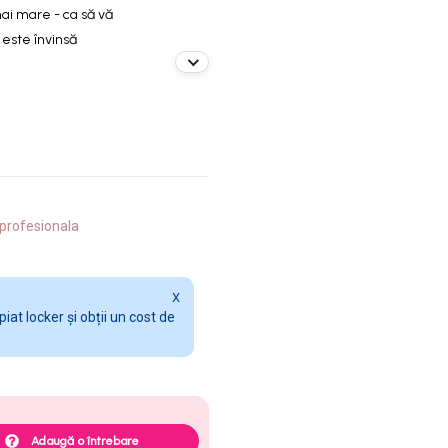
mai mare - ca să vă
 este învinsă
a profesionala
X
at locker și obții un cost de
Adaugă o întrebare