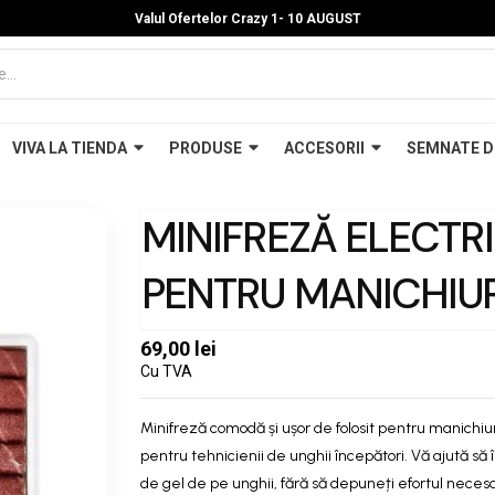
Valul Ofertelor Crazy 1- 10 A
UGUST
VIVA LA TIENDA
PRODUSE
ACCESORII
SEMNATE D
MINIFREZĂ ELECTR
PENTRU MANICHIU
69,00 lei
Cu TVA
Minifreză comodă și ușor de folosit pentru manichi
pentru tehnicienii de unghii începători. Vă ajută să î
de gel de pe unghii, fără să depuneți efortul necesar