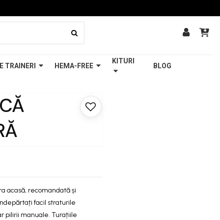
KITURI
E TRAINERI
HEMA-FREE
BLOG
ICĂ
RĂ
ura acasă, recomandată și
ndepărtați facil straturile
 pilirii manuale. Turațiile