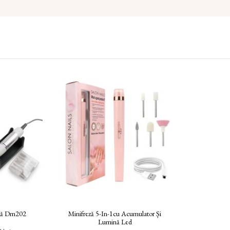
nală Dm202
Minifreză 5-In-1cu Acumulator Și
Lumină Led