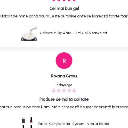
Cel mai bun gel
 folosit de mine până acum , este autonivelante se lucrează foarte foarte
Gelaxyo Milky White - 15ml Gel Autonivelant
R
Roxana Grosu
7 days ago
Produse de înaltă calitate
ai bun produs pe care l-am întâlnit,creează o super aderență în creare
Pachet Complete Nail System - Viva La Tienda