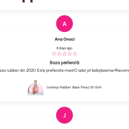
A
Ana Onaci
8 days ago
Baza preferată
,baza rubber din 2020 .Este preferata mea!O ador pt babyboomer!Reco
Gelaxyo Rubber Base Flexy 05 15ml
J