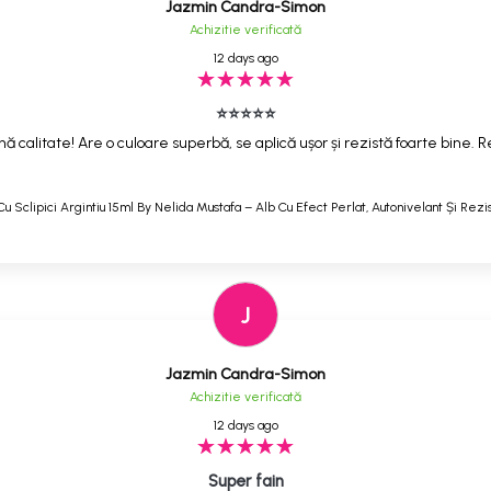
Jazmin Candra-Simon
Achizitie verificată
12 days ago
⭐⭐⭐⭐⭐
ă calitate! Are o culoare superbă, se aplică ușor și rezistă foarte bine
Cu Sclipici Argintiu 15ml By Nelida Mustafa – Alb Cu Efect Perlat, Autonivelant Și Rezi
J
Jazmin Candra-Simon
Achizitie verificată
12 days ago
Super fain