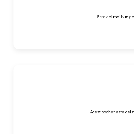
Este cel mai bun gel
Acest pachet este cel m