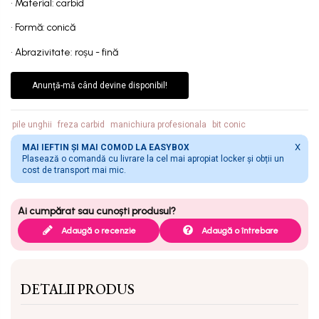
• Material: carbid
• Formă: conică
• Abrazivitate: roșu - fină
Anunță-mă când devine disponibil!
pile unghii
freza carbid
manichiura profesionala
bit conic
X
MAI IEFTIN ȘI MAI COMOD LA EASYBOX
Plasează o comandă cu livrare la cel mai apropiat locker și obții un
cost de transport mai mic.
Adaugă o recenzie
Adaugă o întrebare
DETALII PRODUS