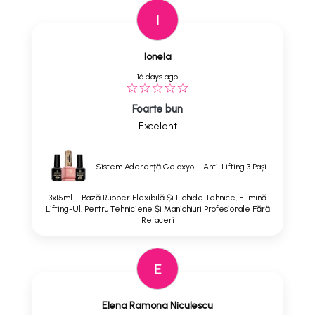
I
Ionela
16 days ago
Foarte bun
Excelent
Sistem Aderență Gelaxyo – Anti-Lifting 3 Pași
3x15ml – Bază Rubber Flexibilă Și Lichide Tehnice, Elimină
Lifting-Ul, Pentru Tehniciene Și Manichiuri Profesionale Fără
Refaceri
E
Elena Ramona Niculescu