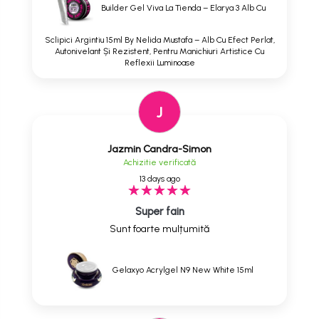
Builder Gel Viva La Tienda – Elarya 3 Alb Cu
Sclipici Argintiu 15ml By Nelida Mustafa – Alb Cu Efect Perlat,
Autonivelant Și Rezistent, Pentru Manichiuri Artistice Cu
Reflexii Luminoase
J
Jazmin Candra-Simon
Achizitie verificată
13 days ago
Super fain
Sunt foarte mulțumită
Gelaxyo Acrylgel N9 New White 15ml