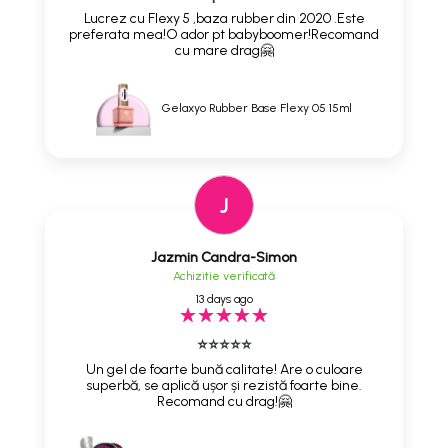
Lucrez cu Flexy 5 ,baza rubber din 2020 .Este
preferata mea!O ador pt babyboomer!Recomand
cu mare drag🤗
Gelaxyo Rubber Base Flexy 05 15ml
J
Jazmin Candra-Simon
Achizitie verificată
13 days ago
⭐⭐⭐⭐⭐
Un gel de foarte bună calitate! Are o culoare
superbă, se aplică ușor și rezistă foarte bine.
Recomand cu drag!🤗