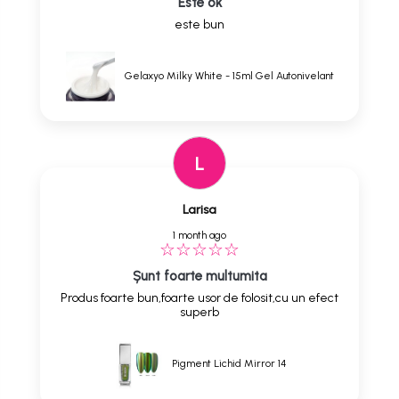
Este ok
este bun
Gelaxyo Milky White - 15ml Gel Autonivelant
L
Larisa
1 month ago
Șunt foarte multumita
Produs foarte bun,foarte usor de folosit,cu un efect
superb
Pigment Lichid Mirror 14