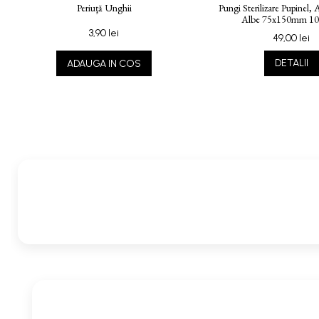
Periuţă Unghii
Pungi Sterilizare Pupinel, 
Albe 75x150mm 10
3,90 lei
49,00 lei
ADAUGA IN COS
DETALII