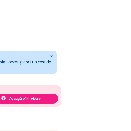
X
at locker și obții un cost de
Adaugă o întrebare