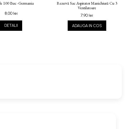
ele 100 Buc -germania
Rezervă Sac Aspirator Manichiură Cu 3
Ventilatoare
8,00 lei
7,90 lei
DETALII
ADAUGA IN COS