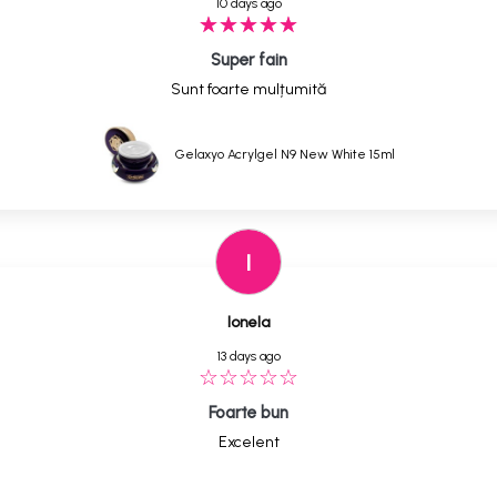
10 days ago
Super fain
Sunt foarte mulțumită
Gelaxyo Acrylgel N9 New White 15ml
I
Ionela
13 days ago
Foarte bun
Excelent