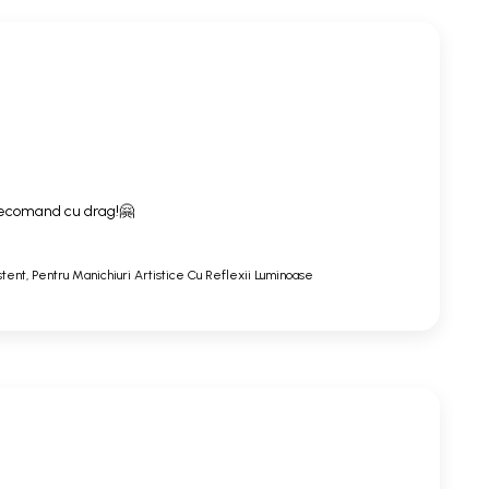
. Recomand cu drag!🤗
stent, Pentru Manichiuri Artistice Cu Reflexii Luminoase