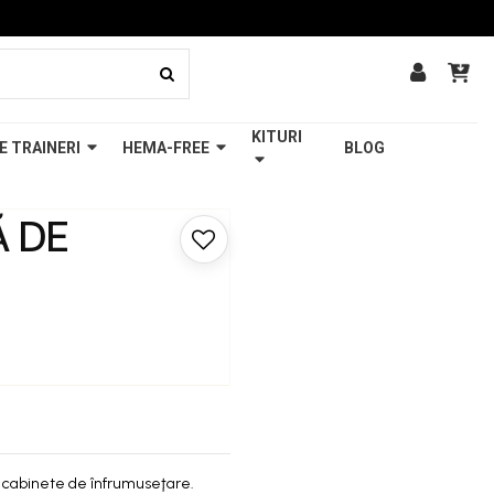
KITURI
E TRAINERI
HEMA-FREE
BLOG
Ă DE
u cabinete de înfrumuseţare.