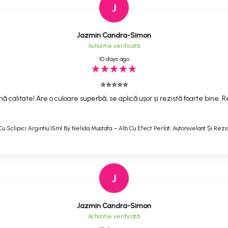
J
Jazmin Candra-Simon
Achizitie verificată
10 days ago
⭐⭐⭐⭐⭐
ă calitate! Are o culoare superbă, se aplică ușor și rezistă foarte bine
Cu Sclipici Argintiu 15ml By Nelida Mustafa – Alb Cu Efect Perlat, Autonivelant Și Rezi
J
Jazmin Candra-Simon
Achizitie verificată