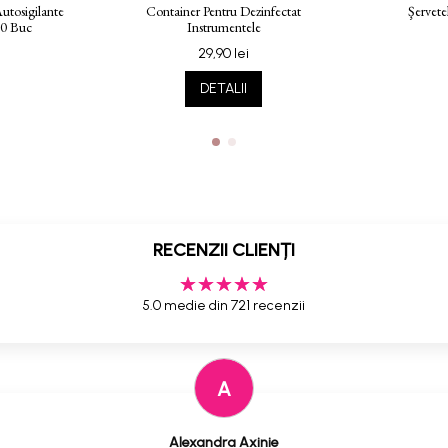
Autosigilante
Container Pentru Dezinfectat
Şervet
0 Buc
Instrumentele
29,90 lei
DETALII
RECENZII CLIENȚI
5.0 medie din 721 recenzii
A
Alexandra Axinie