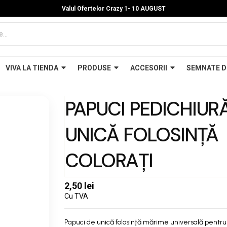
Valul Ofertelor Crazy 1- 10 A
UGUST
VIVA LA TIENDA
PRODUSE
ACCESORII
SEMNATE D
PAPUCI PEDICHIUR
UNICĂ FOLOSINŢĂ
COLORAŢI
2,50 lei
Cu TVA
Papuci de unică folosinţă mărime universală pentr