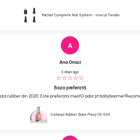
Pachet Complete Nail System - Viva La Tienda
A
Ana Onaci
5 days ago
Baza preferată
,baza rubber din 2020 .Este preferata mea!O ador pt babyboomer!Reco
Gelaxyo Rubber Base Flexy 05 15ml