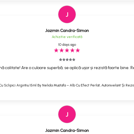
J
Jazmin Candra-Simon
Achizitie verificată
10 days ago
⭐⭐⭐⭐⭐
ă calitate! Are o culoare superbă, se aplică ușor și rezistă foarte bine
Cu Sclipici Argintiu 15ml By Nelida Mustafa – Alb Cu Efect Perlat, Autonivelant Și Rezi
J
Jazmin Candra-Simon