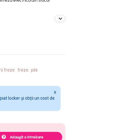
ifreză electrică din stocul
ii freze
freze
pile
X
at locker și obții un cost de
Adaugă o întrebare