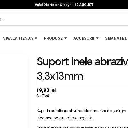
Valul Ofertelor Crazy 1- 10 A
UGUST
VIVA LA TIENDA
PRODUSE
ACCESORII
SEMNATE D
Suport inele abrazi
3,3x13mm
19,90 lei
Cu TVA
Suport metalic pentru inelele abrazive de șmirghel 
electrice pentru pilirea unghiilor.