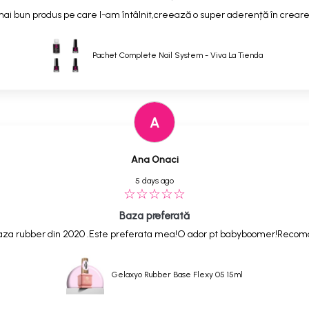
ai bun produs pe care l-am întâlnit,creează o super aderență în creare
Pachet Complete Nail System - Viva La Tienda
A
Ana Onaci
5 days ago
Baza preferată
,baza rubber din 2020 .Este preferata mea!O ador pt babyboomer!Reco
Gelaxyo Rubber Base Flexy 05 15ml