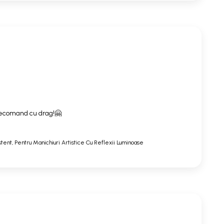
. Recomand cu drag!🤗
stent, Pentru Manichiuri Artistice Cu Reflexii Luminoase