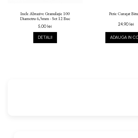
Inele Abrazive Granulație 100
Perie Curațat Bitu
Diametru 6,5mm - Set 12 Buc
24,90 lei
5,00 lei
DETALII
ADAUGA IN C