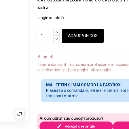
Acest dispozitiv se poate monta la orice pilă sau min
nostru!
Lungime totală:...
ADAUGA IN COS
capete diamant
manichiura profesionala
accesor
pile electrice
slefuire unghii
pilire unghii
MAI IEFTIN ȘI MAI COMOD LA EASYBOX
Plasează o comandă cu livrare la cel mai apropi
transport mai mic.
Adaugă o recenzie