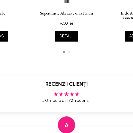
rile
Suport Inele Abrazive 6,5x13mm
Inele A
Diametr
9,00 lei
OS
DETALII
A
RECENZII CLIENȚI
5.0 medie din 721 recenzii
A