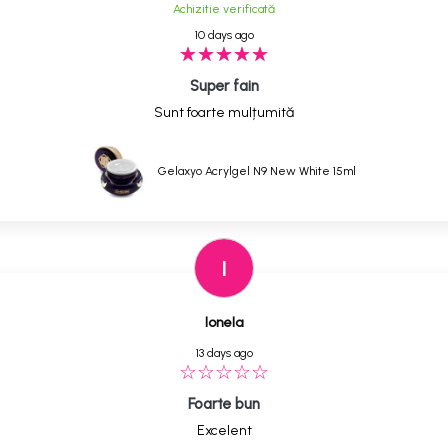
Achizitie verificată
10 days ago
Super fain
Sunt foarte mulțumită
Gelaxyo Acrylgel N9 New White 15ml
I
Ionela
13 days ago
Foarte bun
Excelent