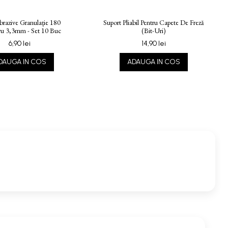
brazive Granulație 180
Suport Pliabil Pentru Capete De Freză
u 3,3mm - Set 10 Buc
(bit-Uri)
6,90 lei
14,90 lei
DAUGA IN COS
ADAUGA IN COS