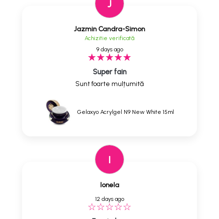
J
Jazmin Candra-Simon
Achizitie verificată
9 days ago
Super fain
Sunt foarte mulțumită
Gelaxyo Acrylgel N9 New White 15ml
I
Ionela
12 days ago