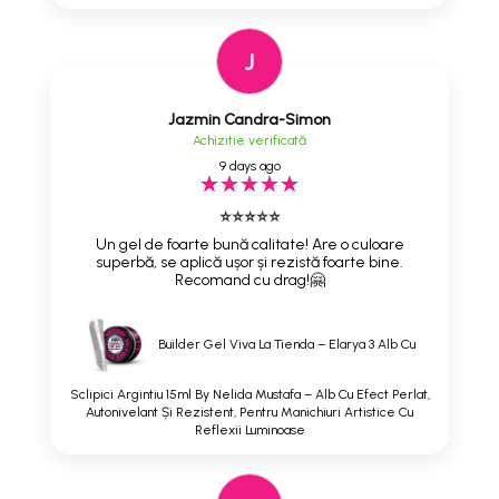
J
Jazmin Candra-Simon
Achizitie verificată
9 days ago
⭐⭐⭐⭐⭐
Un gel de foarte bună calitate! Are o culoare
superbă, se aplică ușor și rezistă foarte bine.
Recomand cu drag!🤗
Builder Gel Viva La Tienda – Elarya 3 Alb Cu
Sclipici Argintiu 15ml By Nelida Mustafa – Alb Cu Efect Perlat,
Autonivelant Și Rezistent, Pentru Manichiuri Artistice Cu
Reflexii Luminoase