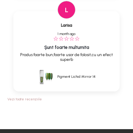
L
Larisa
1 month ago
Șunt foarte multumita
Produs foarte bun,foarte usor de folosit,cu un efect
superb
Pigment Lichid Mirror 14
Vezi toate recenziile