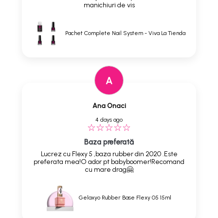
manichiuri de vis
Pachet Complete Nail System - Viva La Tienda
A
Ana Onaci
4 days ago
Baza preferată
Lucrez cu Flexy 5 ,baza rubber din 2020 .Este
preferata mea!O ador pt babyboomer!Recomand
cu mare drag🤗
Gelaxyo Rubber Base Flexy 05 15ml