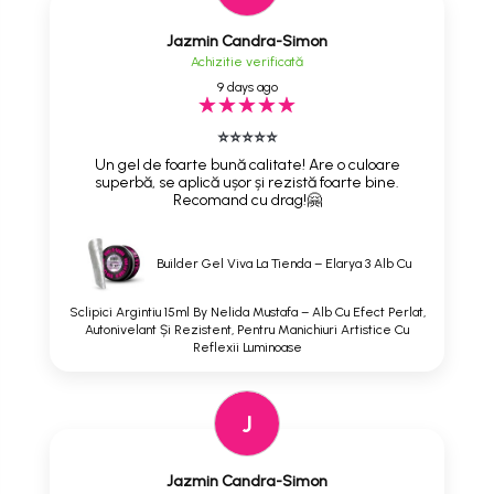
Jazmin Candra-Simon
Achizitie verificată
9 days ago
⭐⭐⭐⭐⭐
Un gel de foarte bună calitate! Are o culoare
superbă, se aplică ușor și rezistă foarte bine.
Recomand cu drag!🤗
Builder Gel Viva La Tienda – Elarya 3 Alb Cu
Sclipici Argintiu 15ml By Nelida Mustafa – Alb Cu Efect Perlat,
Autonivelant Și Rezistent, Pentru Manichiuri Artistice Cu
Reflexii Luminoase
J
Jazmin Candra-Simon