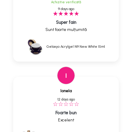
Achizitie verificată
9 days ago
Super fain
Sunt foarte mulțumită
Gelaxyo Acrylgel N9 New White 15ml
I
Ionela
12 days ago
Foarte bun
Excelent