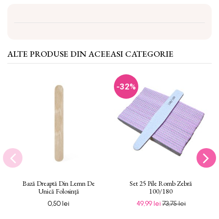
ALTE PRODUSE DIN ACEEASI CATEGORIE
-32%
Bază Dreaptă Din Lemn De
Set 25 Pile Romb Zebră
Unică Folosință
100/180
0,50 lei
49,99 lei
73,75 lei