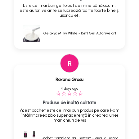
Este cel mai bun gel folosit de mine până acum ,
este autonivelante se lucrează foarte foarte bine și
ușor cu el .
Gelaxyo Milky White - 15ml Gel Autonivelant
R
Roxana Grosu
4 days ago
Produse de înaltă calitate
Acest pachet este cel mai bun produs pe care l-am
întâlnit,creează o super aderență în crearea unei
manichiuri de vis
Pachet Complete Nail System - Viva La Tienda