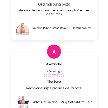
Cea mai bună bază
Este ușor de folosit nu are bule și se aplică extrem
de frumos
Gelaxyo Rubber Base Rosy 10 - Hema Free 7ml
A
Alexandra
27 days ago
The best
Recomand, niște produse de calitate
Pachet Gel Gelaxyo – Milky Set A 3x15ml – Alb