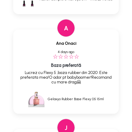
A
Ana Onaci
4 days ago
Baza preferată
Lucrez cu Flexy 5 ,baza rubber din 2020 .Este
preferata mea!O ador pt babyboomer!Recomand
cu mare drag🤗
Gelaxyo Rubber Base Flexy 05 15ml
J