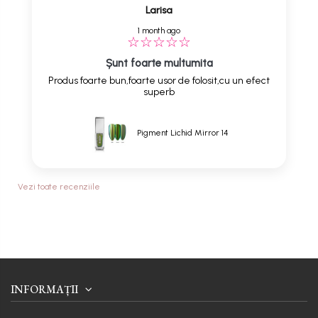
Larisa
1 month ago
Șunt foarte multumita
Produs foarte bun,foarte usor de folosit,cu un efect
superb
Pigment Lichid Mirror 14
Vezi toate recenziile
INFORMAȚII