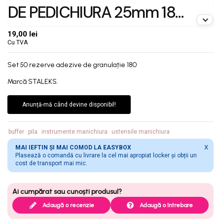
DE PEDICHIURA 25mm 180
granulație
19,00 lei
Cu TVA
Set 50 rezerve adezive de granulație 180
Marcă STALEKS.
Anunță-mă când devine disponibil!
buffer
pila
instrumente manichiura
ustensile manichiura
X
MAI IEFTIN ȘI MAI COMOD LA EASYBOX
Plasează o comandă cu livrare la cel mai apropiat locker și obții un
cost de transport mai mic.
Adaugă o recenzie
Adaugă o întrebare