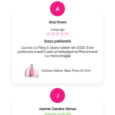
A
Ana Onaci
6 days ago
Baza preferată
Lucrez cu Flexy 5 ,baza rubber din 2020 .Este
preferata mea!O ador pt babyboomer!Recomand
cu mare drag🤗
Gelaxyo Rubber Base Flexy 05 15ml
J
Jazmin Candra-Simon
Achizitie verificată