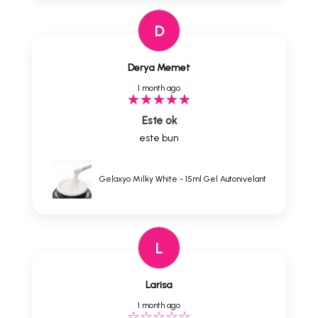
D
Derya Memet
1 month ago
Este ok
este bun
Gelaxyo Milky White - 15ml Gel Autonivelant
L
Larisa
1 month ago