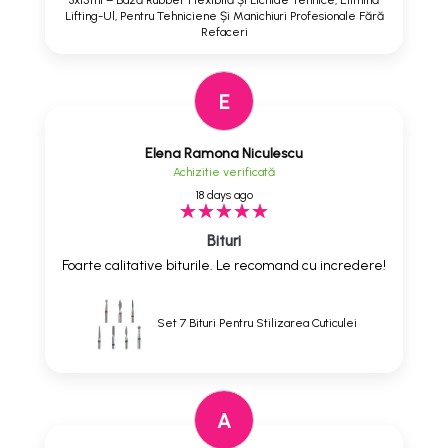
3x15ml – Bază Rubber Flexibilă Și Lichide Tehnice, Elimină
Lifting-Ul, Pentru Tehniciene Și Manichiuri Profesionale Fără
Refaceri
E
Elena Ramona Niculescu
Achizitie verificată
18 days ago
Bituri
Foarte calitative biturile. Le recomand cu incredere!
Set 7 Bituri Pentru Stilizarea Cuticulei
A