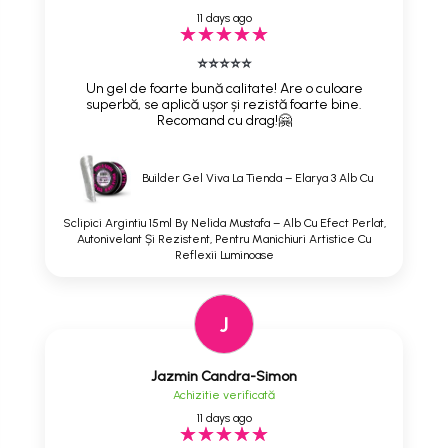
11 days ago
⭐⭐⭐⭐⭐
Un gel de foarte bună calitate! Are o culoare
superbă, se aplică ușor și rezistă foarte bine.
Recomand cu drag!🤗
Builder Gel Viva La Tienda – Elarya 3 Alb Cu
Sclipici Argintiu 15ml By Nelida Mustafa – Alb Cu Efect Perlat,
Autonivelant Și Rezistent, Pentru Manichiuri Artistice Cu
Reflexii Luminoase
J
Jazmin Candra-Simon
Achizitie verificată
11 days ago