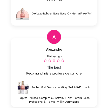
Gelaxyo Rubber Base Rosy 10 - Hema Free 7ml
A
Alexandra
29 days ago
The best
Recomand, niște produse de calitate
Pachet Gel Gelaxyo – Milky Set A 3x15ml – Alb
Lăptos, Protocol Complet Cu Bază Și Finish, Pentru Salon
Profesional Și Tehnici Milky Optimizate