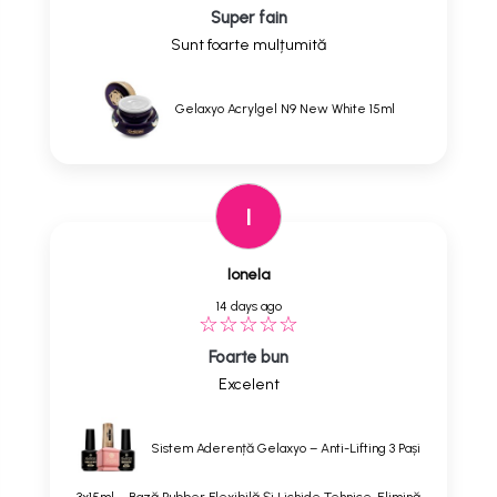
Super fain
Sunt foarte mulțumită
Gelaxyo Acrylgel N9 New White 15ml
I
Ionela
14 days ago
Foarte bun
Excelent
Sistem Aderență Gelaxyo – Anti-Lifting 3 Pași