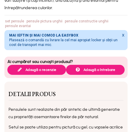
vârf subţire (și cap înclinat), una ascuțită şi una evantai pentru
întrepătrunderea culorilor.
set pensule
pensule pictura unghii
pensule constructie unghii
pensule evantai
X
MAI IEFTIN ȘI MAI COMOD LA EASYBOX
Plasează o comandă cu livrare la cel mai apropiat locker și obții un
cost de transport mai mic.
Adaugă o recenzie
Adaugă o întrebare
DETALII PRODUS
Pensulele sunt realizate din păr sintetic de ultimă generatie
cu proprietăți asemantoare firelor de păr natural.
Setul se poate utiliza pentru pictură cu gel, cu vopsele acrilice