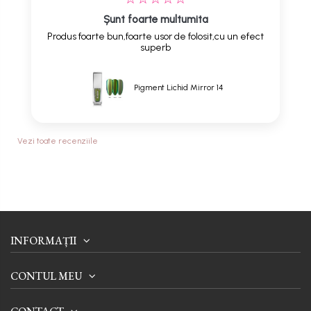
Șunt foarte multumita
Produs foarte bun,foarte usor de folosit,cu un efect
superb
Pigment Lichid Mirror 14
Vezi toate recenziile
INFORMAȚII
CONTUL MEU