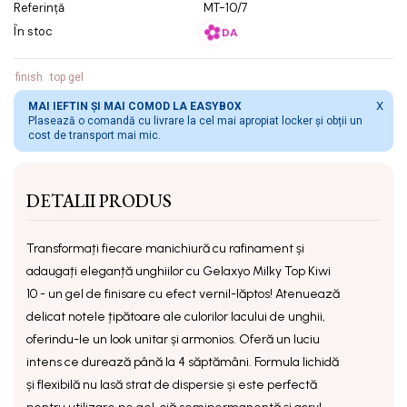
Referință
MT-10/7
În stoc
DA
finish
top gel
X
MAI IEFTIN ȘI MAI COMOD LA EASYBOX
Plasează o comandă cu livrare la cel mai apropiat locker și obții un
cost de transport mai mic.
DETALII PRODUS
Transformați fiecare manichiură cu rafinament și
adaugați eleganță unghiilor cu
Gelaxyo Milky Top Kiwi
10
- un gel de finisare cu efect vernil-lăptos! Atenuează
delicat notele țipătoare ale culorilor lacului de unghii,
oferindu-le un look unitar și armonios. Oferă un luciu
intens ce durează până la 4 săptămâni. Formula lichidă
și flexibilă nu lasă strat de dispersie și este perfectă