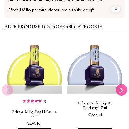
pentru utilizare pe gel, ojă semipermanentă și acryl.
Efectul Milky permite blenduirea culorilor de ojă...
ALTE PRODUSE DIN ACEEASI CATEGORIE
(1)
Gelaxyo Milky Top 08
Blueberry - 7ml
Gelaxyo Milky Top 11 Lemon
36,90 lei
- 7ml
36,90 lei