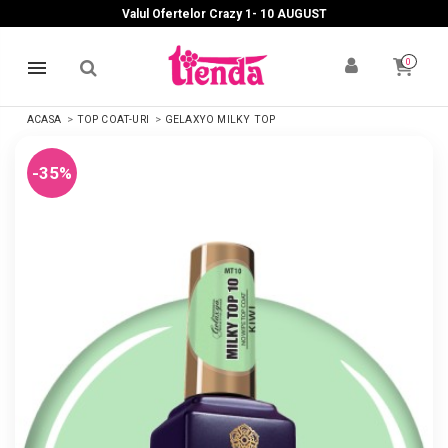
Valul Ofertelor Crazy 1- 10 A
UGUST
0
ACASA
TOP COAT-URI
GELAXYO MILKY TOP
-35%