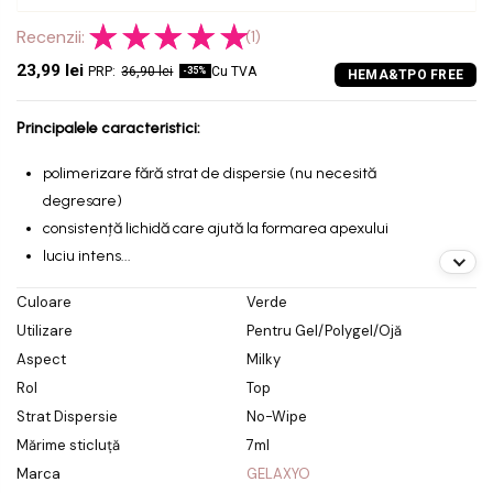
Recenzii:
(1)
23,99 lei
36,90 lei
Cu TVA
-35%
Principalele caracteristici:
polimerizare fără strat de dispersie (nu necesită
degresare)
consistență lichidă care ajută la formarea apexului
luciu intens...
Culoare
Verde
Utilizare
Pentru Gel/Polygel/Ojă
Aspect
Milky
Rol
Top
Strat Dispersie
No-Wipe
Mărime sticluță
7ml
Marca
GELAXYO