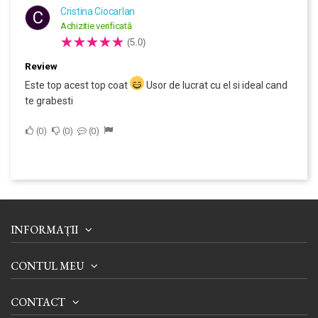
Cristina Ciocarlan
C
Achizitie verificată
(5.0)
Review
Este top acest top coat
Usor de lucrat cu el si ideal cand
te grabesti
0
0
0
INFORMAȚII
CONTUL MEU
CONTACT