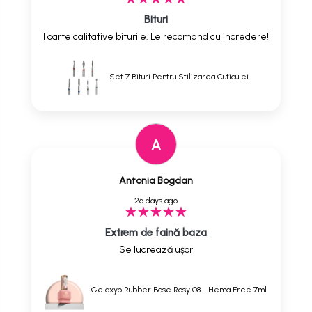
Bituri
Foarte calitative biturile. Le recomand cu incredere!
Set 7 Bituri Pentru Stilizarea Cuticulei
A
Antonia Bogdan
26 days ago
Extrem de faină baza
Se lucrează ușor
Gelaxyo Rubber Base Rosy 08 - Hema Free 7ml