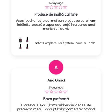
5 days ago
Produse de înaltă calitate
Acest pachet este cel mai bun produs pe care l-am
întâlnit,creează o super aderență în crearea unei
manichiuri de vis
Pachet Complete Nail System - Viva La Tienda
A
Ana Onaci
5 days ago
Baza preferată
Lucrez cu Flexy 5 ,baza rubber din 2020 .Este
preferata mea!O ador pt babyboomer!Recomand