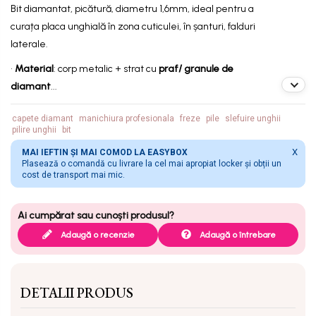
Bit diamantat, picătură, diametru 1,6mm, ideal pentru a
curața placa unghială în zona cuticulei, în șanturi, falduri
laterale.
•
Material
: corp metalic + strat cu
praf/ granule de
diamant
...
capete diamant
manichiura profesionala
freze
pile
slefuire unghii
pilire unghii
bit
X
MAI IEFTIN ȘI MAI COMOD LA EASYBOX
Plasează o comandă cu livrare la cel mai apropiat locker și obții un
cost de transport mai mic.
Adaugă o recenzie
Adaugă o întrebare
DETALII PRODUS