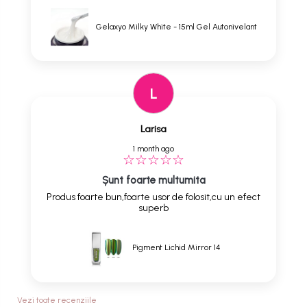
Gelaxyo Milky White - 15ml Gel Autonivelant
L
Larisa
1 month ago
Șunt foarte multumita
Produs foarte bun,foarte usor de folosit,cu un efect
superb
Pigment Lichid Mirror 14
Vezi toate recenziile