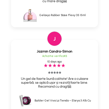
cu mare drag🤗
Gelaxyo Rubber Base Flexy 05 15ml
J
Jazmin Candra-Simon
Achizitie verificată
10 days ago
⭐⭐⭐⭐⭐
Un gel de foarte bună calitate! Are o culoare
superbă, se aplică ușor și rezistă foarte bine.
Recomand cu drag!🤗
Builder Gel Viva La Tienda – Elarya 3 Alb Cu