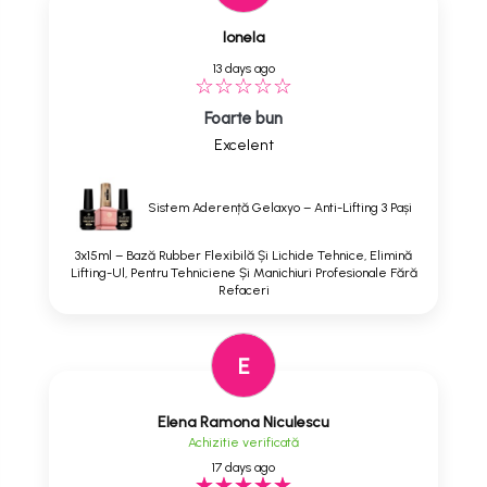
Ionela
13 days ago
Foarte bun
Excelent
Sistem Aderență Gelaxyo – Anti-Lifting 3 Pași
3x15ml – Bază Rubber Flexibilă Și Lichide Tehnice, Elimină
Lifting-Ul, Pentru Tehniciene Și Manichiuri Profesionale Fără
Refaceri
E
Elena Ramona Niculescu
Achizitie verificată
17 days ago