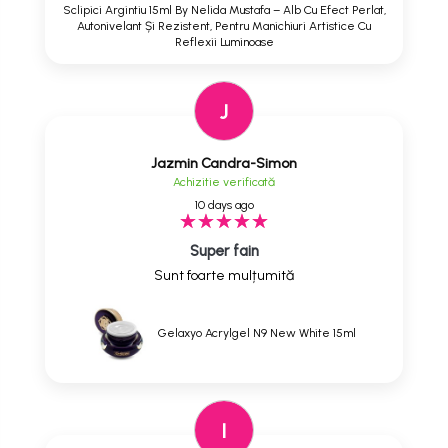
Sclipici Argintiu 15ml By Nelida Mustafa – Alb Cu Efect Perlat,
Autonivelant Și Rezistent, Pentru Manichiuri Artistice Cu
Reflexii Luminoase
J
Jazmin Candra-Simon
Achizitie verificată
10 days ago
Super fain
Sunt foarte mulțumită
Gelaxyo Acrylgel N9 New White 15ml
I