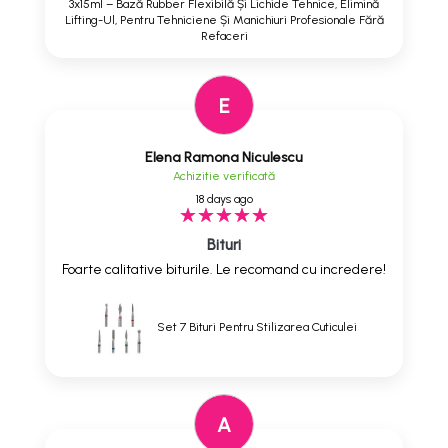
3x15ml – Bază Rubber Flexibilă Și Lichide Tehnice, Elimină
Lifting-Ul, Pentru Tehniciene Și Manichiuri Profesionale Fără
Refaceri
E
Elena Ramona Niculescu
Achizitie verificată
18 days ago
Bituri
Foarte calitative biturile. Le recomand cu incredere!
Set 7 Bituri Pentru Stilizarea Cuticulei
A