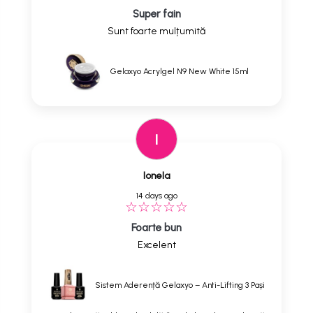
Super fain
Sunt foarte mulțumită
Gelaxyo Acrylgel N9 New White 15ml
I
Ionela
14 days ago
Foarte bun
Excelent
Sistem Aderență Gelaxyo – Anti-Lifting 3 Pași