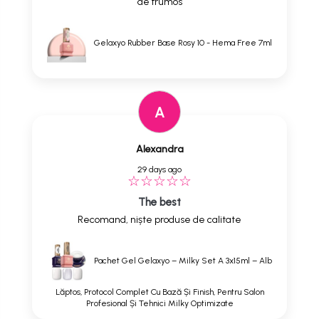
de frumos
Gelaxyo Rubber Base Rosy 10 - Hema Free 7ml
A
Alexandra
29 days ago
The best
Recomand, niște produse de calitate
Pachet Gel Gelaxyo – Milky Set A 3x15ml – Alb
Lăptos, Protocol Complet Cu Bază Și Finish, Pentru Salon
Profesional Și Tehnici Milky Optimizate