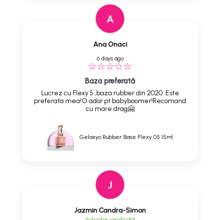
A
Ana Onaci
6 days ago
Baza preferată
Lucrez cu Flexy 5 ,baza rubber din 2020 .Este
preferata mea!O ador pt babyboomer!Recomand
cu mare drag🤗
Gelaxyo Rubber Base Flexy 05 15ml
J
Jazmin Candra-Simon
Achizitie verificată