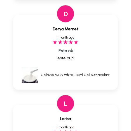
D
Derya Memet
1 month ago
Este ok
este bun
Gelaxyo Milky White - 15ml Gel Autonivelant
L
Larisa
1 month ago