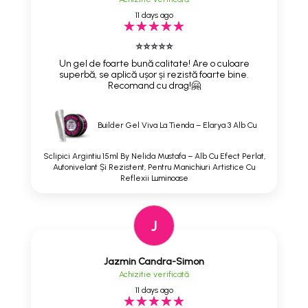
11 days ago
⭐⭐⭐⭐⭐
Un gel de foarte bună calitate! Are o culoare
superbă, se aplică ușor și rezistă foarte bine.
Recomand cu drag!🤗
Builder Gel Viva La Tienda – Elarya 3 Alb Cu
Sclipici Argintiu 15ml By Nelida Mustafa – Alb Cu Efect Perlat,
Autonivelant Și Rezistent, Pentru Manichiuri Artistice Cu
Reflexii Luminoase
J
Jazmin Candra-Simon
Achizitie verificată
11 days ago