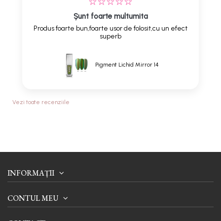
Șunt foarte multumita
Produs foarte bun,foarte usor de folosit,cu un efect
superb
Pigment Lichid Mirror 14
Vezi toate recenziile
INFORMAȚII
CONTUL MEU