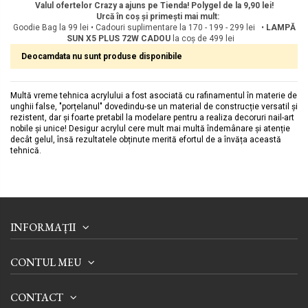
Valul ofertelor Crazy a ajuns pe Tienda! Polygel de la 9,90 lei!
Urcă în coș și primești mai mult:
Goodie Bag la 99 lei • Cadouri suplimentare la 170 - 199 - 299 lei •
LAMPĂ
SUN X5 PLUS 72W
CADOU
la coș de 499 lei
Deocamdata nu sunt produse disponibile
Multă vreme tehnica acrylului a fost asociată cu rafinamentul în materie de
unghii false, "porțelanul" dovedindu-se un material de construcție versatil și
rezistent, dar și foarte pretabil la modelare pentru a realiza decoruri nail-art
nobile și unice! Desigur acrylul cere mult mai multă îndemânare și atenție
decât gelul, însă rezultatele obținute merită efortul de a învăța această
tehnică.
INFORMAȚII
CONTUL MEU
CONTACT