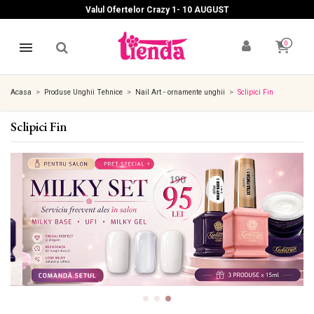
Valul Ofertelor Crazy 1- 10 A
UGUST
0
Acasa
Produse Unghii Tehnice
Nail Art - ornamente unghii
Sclipici Fin
Sclipici Fin