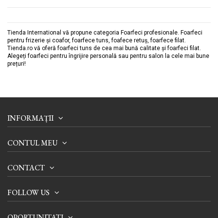
Tienda International vă propune categoria Foarfeci profesionale. Foarfeci
pentru frizerie și coafor, foarfece tuns, foafece retuș, foarfece filat.
Tienda.ro vă oferă foarfeci tuns de cea mai bună calitate și foarfeci filat.
Alegeți foarfeci pentru îngrijire personală sau pentru salon la cele mai bune
prețuri!
INFORMAȚII
CONTUL MEU
CONTACT
FOLLOW US
OPORTUNITATI