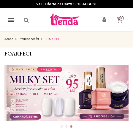
Valul Ofertelor Crazy 1- 10 A
UGUST
0
Acasa
Produse coafor
FOARFECI
FOARFECI