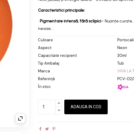
pentru extensii și c
Caracteristici principale:
cu aspect vibrant
•
Pigmentare intensă, fără sclipici
– Nuanțe curate, 
nevoie...
Culoare
Portocal
Aspect
Neon
Capacitate recipient
30ml
Tip Ambalaj
Tub
Marca
VIVA LA 
Referință
PCV-02/
În stoc
DA
ADAUGA IN COS