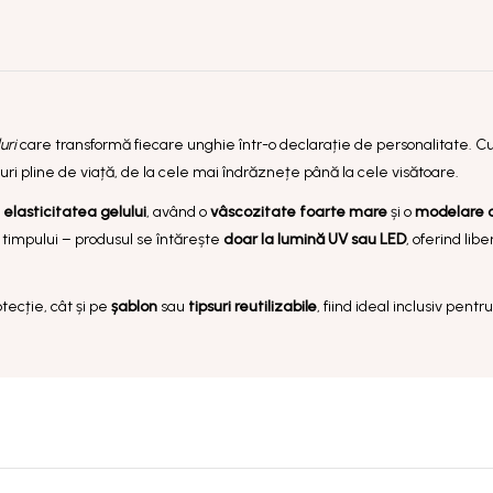
uri
care transformă fiecare unghie într-o declarație de personalitate. C
ri pline de viață, de la cele mai îndrăznețe până la cele visătoare.
u
elasticitatea gelului
, având o
vâscozitate foarte mare
și o
modelare 
a timpului – produsul se întărește
doar la lumină UV sau LED
, oferind lib
otecție, cât și pe
șablon
sau
tipsuri reutilizabile
, fiind ideal inclusiv pentr