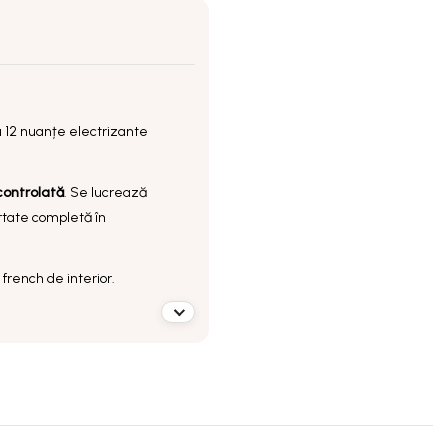
u 12 nuanțe electrizante
controlată
. Se lucrează
ertate completă în
u french de interior.