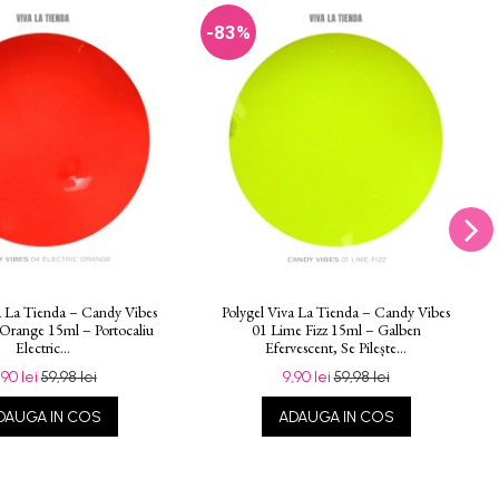
-83%
a La Tienda – Candy Vibes
Polygel Viva La Tienda – Candy Vibes
c Orange 15ml – Portocaliu
01 Lime Fizz 15ml – Galben
Electric...
Efervescent, Se Pilește...
,90 lei
59,98 lei
9,90 lei
59,98 lei
DAUGA IN COS
ADAUGA IN COS