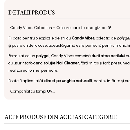
DETALII PRODUS
•
Candy Vibes Collection – Culoare care te energizează!
•
Fii gata pentru o explozie de stil cu
Candy Vibes
, colecția de
polygel
și pasteluri delicioase, această gamă este perfectă pentru manichiu
Formulat ca un
polygel
, Candy Vibes combină
duritatea acrilului
c
cu ușurință folosind
soluție Nail Cleaner
, fără miros și fără presiune
realizarea formei perfecte.
Poate fi aplicat atât
direct pe unghia naturală
, pentru întărire și pr
• Compatibil cu lămpi UV...
ALTE PRODUSE DIN ACEEASI CATEGORIE