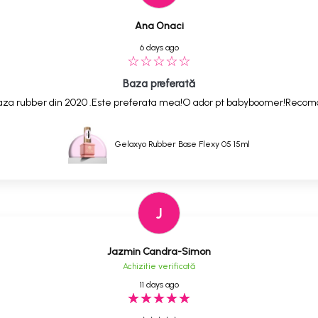
Ana Onaci
6 days ago
Baza preferată
,baza rubber din 2020 .Este preferata mea!O ador pt babyboomer!Reco
Gelaxyo Rubber Base Flexy 05 15ml
J
Jazmin Candra-Simon
Achizitie verificată
11 days ago