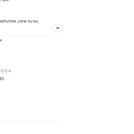
onstrucție
saturate, care nu au
iu
TIENDA
30