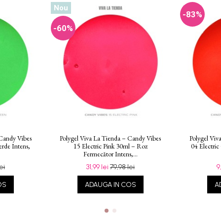
Nou
-83%
-60%
 Candy Vibes
Polygel Viva La Tienda – Candy Vibes
Polygel Viv
rde Intens,
15 Electric Pink 30ml – Roz
04 Electri
Fermecător Intens,...
ei
31,99 lei
79,98 lei
9
OS
ADAUGA IN COS
A