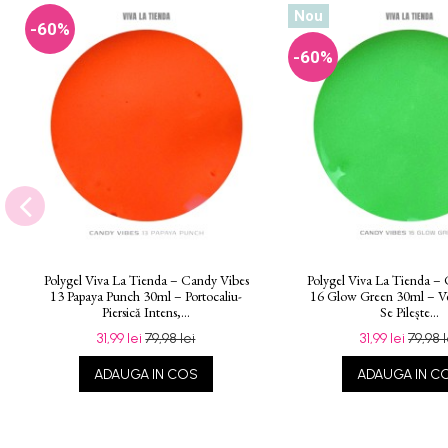
Nou
-60%
-60%
Polygel Viva La Tienda – Candy Vibes
Polygel Viva La Tienda –
13 Papaya Punch 30ml – Portocaliu-
16 Glow Green 30ml – Ve
Piersică Intens,...
Se Pilește...
31,99 lei
79,98 lei
31,99 lei
79,98 l
ADAUGA IN COS
ADAUGA IN C