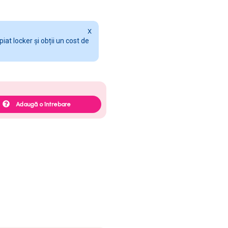
X
at locker și obții un cost de
Adaugă o întrebare