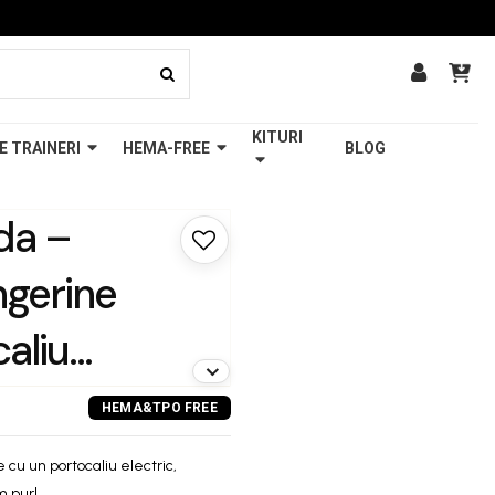
KITURI
E TRAINERI
HEMA-FREE
BLOG
nda –
gerine
aliu
de
șor,
cu un portocaliu electric,
m pur!