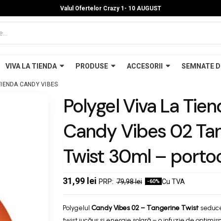
Valul Ofertelor Crazy 1- 10 A
UGUST
VIVA LA TIENDA
PRODUSE
ACCESORII
SEMNATE D
TIENDA CANDY VIBES
Polygel Viva La Tie
Candy Vibes 02 Tan
Twist 30ml – portoc
electric, fără lipire 
31,99 lei
79,98 lei
Cu TVA
-60%
pensulă, se pilește u
Polygelul
Candy Vibes 02 – Tangerine Twist
seduce 
twist jucăuș și energie solară – o infuzie de optimis