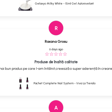
Gelaxyo Milky White - 15ml Gel Autonivelant
R
Roxana Grosu
6 days ago
Produse de înaltă calitate
ai bun produs pe care l-am întâlnit,creează o super aderență în creare
Pachet Complete Nail System - Viva La Tienda
A