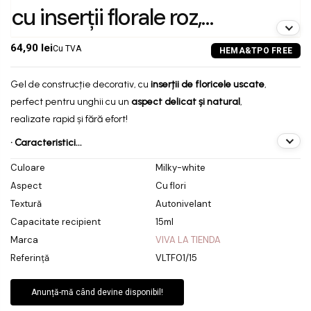
cu inserții florale roz,
autonivelant și rezistent,
64,90 lei
Cu TVA
pentru manichiuri rafinate
Gel de construcție decorativ, cu
inserții de floricele uscate
,
și romantice
perfect pentru unghii cu un
aspect delicat și natural
,
realizate rapid și fără efort!
• Caracteristici...
Culoare
Milky-white
Aspect
Cu flori
Textură
Autonivelant
Capacitate recipient
15ml
Marca
VIVA LA TIENDA
Referință
VLTF01/15
Anunță-mă când devine disponibil!