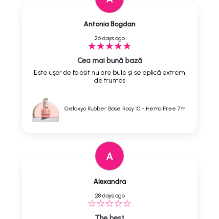
Antonia Bogdan
26 days ago
Cea mai bună bază
Este ușor de folosit nu are bule și se aplică extrem
de frumos
Gelaxyo Rubber Base Rosy 10 - Hema Free 7ml
A
Alexandra
28 days ago
The best