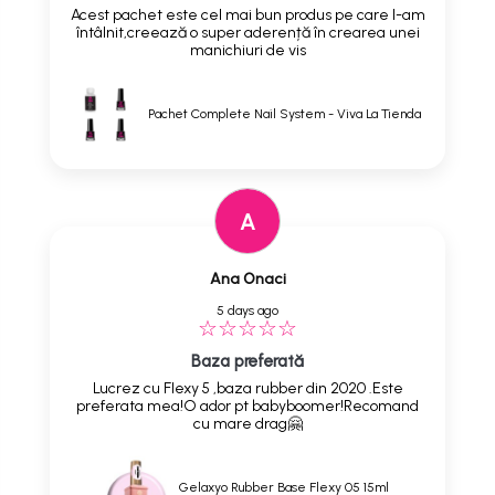
Acest pachet este cel mai bun produs pe care l-am
întâlnit,creează o super aderență în crearea unei
manichiuri de vis
Pachet Complete Nail System - Viva La Tienda
A
Ana Onaci
5 days ago
Baza preferată
Lucrez cu Flexy 5 ,baza rubber din 2020 .Este
preferata mea!O ador pt babyboomer!Recomand
cu mare drag🤗
Gelaxyo Rubber Base Flexy 05 15ml