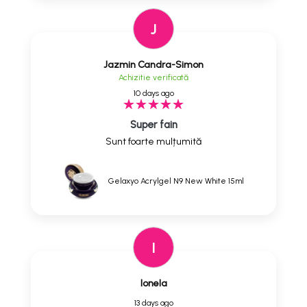
J
Jazmin Candra-Simon
Achizitie verificată
10 days ago
Super fain
Sunt foarte mulțumită
Gelaxyo Acrylgel N9 New White 15ml
I
Ionela
13 days ago