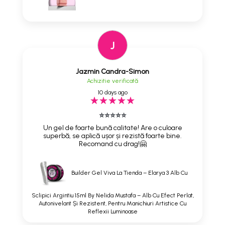
J
Jazmin Candra-Simon
Achizitie verificată
10 days ago
⭐⭐⭐⭐⭐
Un gel de foarte bună calitate! Are o culoare
superbă, se aplică ușor și rezistă foarte bine.
Recomand cu drag!🤗
Builder Gel Viva La Tienda – Elarya 3 Alb Cu
Sclipici Argintiu 15ml By Nelida Mustafa – Alb Cu Efect Perlat,
Autonivelant Și Rezistent, Pentru Manichiuri Artistice Cu
Reflexii Luminoase