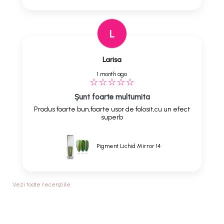
L
Larisa
1 month ago
Șunt foarte multumita
Produs foarte bun,foarte usor de folosit,cu un efect
superb
Pigment Lichid Mirror 14
Vezi toate recenziile