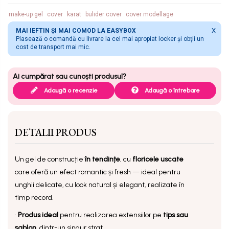
make-up gel
cover
karat
bulider cover
cover modellage
X
MAI IEFTIN ȘI MAI COMOD LA EASYBOX
Plasează o comandă cu livrare la cel mai apropiat locker și obții un
cost de transport mai mic.
Adaugă o recenzie
Adaugă o întrebare
DETALII PRODUS
Un gel de construcție
în tendințe
, cu
floricele uscate
care oferă un efect romantic și fresh — ideal pentru
unghii delicate, cu look natural și elegant, realizate în
timp record.
•
Produs ideal
pentru realizarea extensiilor pe
tips sau
șablon
, dintr-un singur strat.