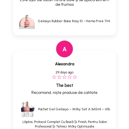
de frumos
Gelaxyo Rubber Base Rosy 10 - Hema Free 7ml
A
Alexandra
29 days ago
The best
Recomand, niște produse de calitate
Pachet Gel Gelaxyo – Milky Set A 3x15ml – Alb
Lăptos, Protocol Complet Cu Bază Și Finish, Pentru Salon
Profesional Și Tehnici Milky Optimizate