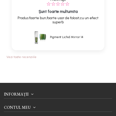
Șunt foarte multumita
Produs foarte bun,foarte usor de folosit,cu un efect
superb
Pigment Lichid Mirror 14
Vezi toate recenziile
INFORMAȚII
CONTUL MEU