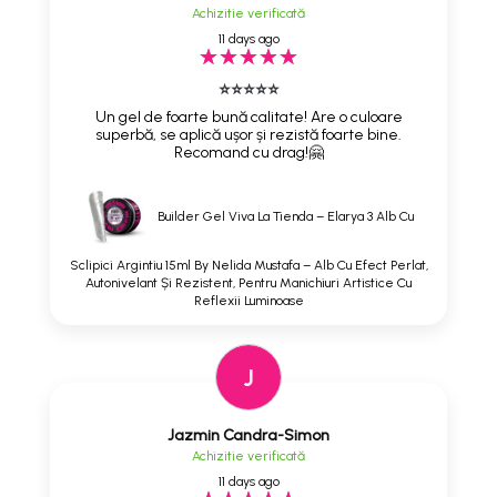
Achizitie verificată
11 days ago
⭐⭐⭐⭐⭐
Un gel de foarte bună calitate! Are o culoare
superbă, se aplică ușor și rezistă foarte bine.
Recomand cu drag!🤗
Builder Gel Viva La Tienda – Elarya 3 Alb Cu
Sclipici Argintiu 15ml By Nelida Mustafa – Alb Cu Efect Perlat,
Autonivelant Și Rezistent, Pentru Manichiuri Artistice Cu
Reflexii Luminoase
J
Jazmin Candra-Simon
Achizitie verificată
11 days ago