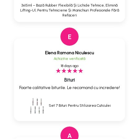
3x15ml – Bază Rubber Flexibilă Și Lichide Tehnice, Elimină
Lifting-Ul, Pentru Tehniciene Și Manichiuri Profesionale Fără
Refaceri
E
Elena Ramona Niculescu
Achizitie verificată
18 days ago
Bituri
Foarte calitative biturile. Le recomand cu incredere!
Set 7 Bituri Pentru Stilizarea Cuticulei
A