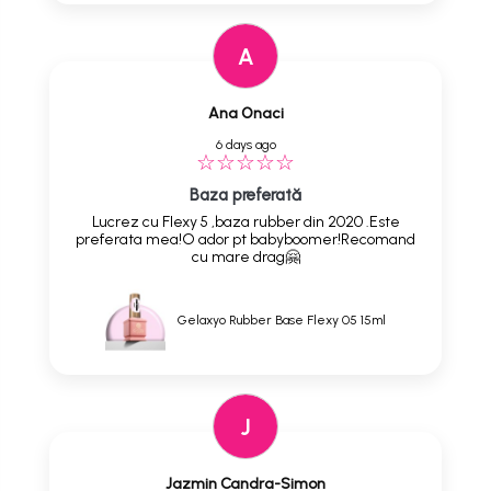
A
Ana Onaci
6 days ago
Baza preferată
Lucrez cu Flexy 5 ,baza rubber din 2020 .Este
preferata mea!O ador pt babyboomer!Recomand
cu mare drag🤗
Gelaxyo Rubber Base Flexy 05 15ml
J
Jazmin Candra-Simon