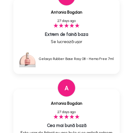
Antonia Bogdan
27 days ago
Extrem de faină baza
Se lucrează ușor
Gelaxyo Rubber Base Rosy 08 - Hema Free 7ml
A
Antonia Bogdan
27 days ago
Cea mai bună bază
Este ușor de folosit nu are bule și se aplică extrem