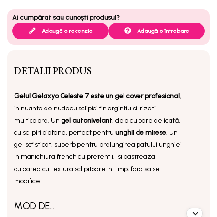
Adaugă o recenzie
Adaugă o întrebare
DETALII PRODUS
Gelul Gelaxyo Celeste 7 este un gel cover profesional
,
in nuanta de nudecu sclipici fin argintiu si irizatii
multicolore. Un
gel autonivelant
, de o culoare delicată,
cu sclipiri diafane, perfect pentru
unghii de mirese
. Un
gel sofisticat, superb pentru prelungirea patului unghiei
in manichiura french cu pretentii! Isi pastreaza
culoarea cu textura sclipitoare in timp, fara sa se
modifice.
MOD DE...