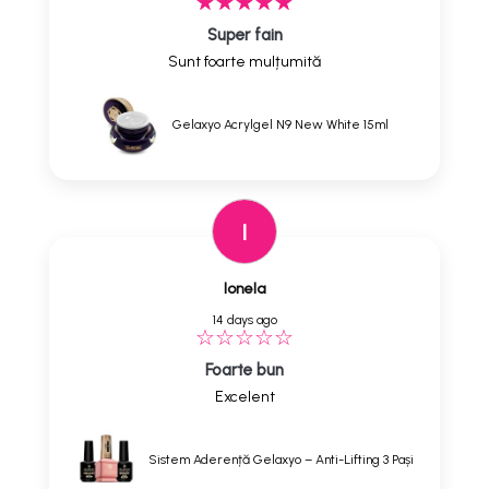
Super fain
Sunt foarte mulțumită
Gelaxyo Acrylgel N9 New White 15ml
I
Ionela
14 days ago
Foarte bun
Excelent
Sistem Aderență Gelaxyo – Anti-Lifting 3 Pași