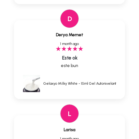
D
Derya Memet
1 month ago
Este ok
este bun
Gelaxyo Milky White - 15ml Gel Autonivelant
L
Larisa
1 month ago