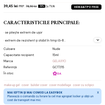
39,45 lei
78,90 lei
Cu TVA
-50%
CARACTERISTICILE PRINCIPALE:
• se pilește extrem de ușor
• extrem de rezistent și stabil în timp (6-8...
Culoare
Nude
Capacitate recipient
15ml
Marca
GELAXYO
Referință
GCT7/15
În stoc
DA
make-up gel
cover
bulider cover
cover modellage
cover cu sclipici
X
MAI IEFTIN ȘI MAI COMOD LA EASYBOX
Plasează o comandă cu livrare la cel mai apropiat locker și obții un
cost de transport mai mic.