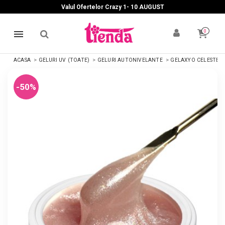
Valul Ofertelor Crazy 1- 10 A
UGUST
0
ACASA
GELURI UV (TOATE)
GELURI AUTONIVELANTE
GELAXYO CELESTE
-50%