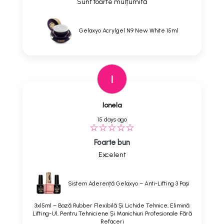
Sunt foarte mulțumită
Gelaxyo Acrylgel N9 New White 15ml
I
Ionela
15 days ago
Foarte bun
Excelent
Sistem Aderență Gelaxyo – Anti-Lifting 3 Pași
3x15ml – Bază Rubber Flexibilă Și Lichide Tehnice, Elimină
Lifting-Ul, Pentru Tehniciene Și Manichiuri Profesionale Fără
Refaceri