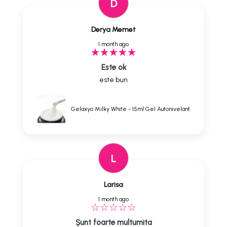
D
Derya Memet
1 month ago
Este ok
este bun
Gelaxyo Milky White - 15ml Gel Autonivelant
L
Larisa
1 month ago
Șunt foarte multumita