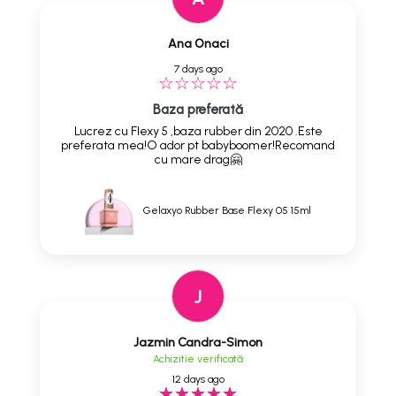
Ana Onaci
7 days ago
Baza preferată
Lucrez cu Flexy 5 ,baza rubber din 2020 .Este
preferata mea!O ador pt babyboomer!Recomand
cu mare drag🤗
Gelaxyo Rubber Base Flexy 05 15ml
J
Jazmin Candra-Simon
Achizitie verificată
12 days ago