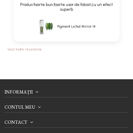
Produs foarte bun,foarte usor de folosit,cu un efect
superb
Pigment Lichid Mirror 14
Vezi toate recenziile
INFORMAȚII
CONTUL MEU
CONTACT