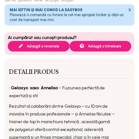
X
MAI IEFTIN ȘI MAI COMOD LA EASYBOX
Plasează o comandă cu livrare la cel mai apropiat locker și obții un
cost de transport mai mic.
Adaugă o recenzie
Adaugă o întrebare
DETALII PRODUS
• Gelaxyo
xoxo Annelisa
– Fuziunea perfectă de
expertiză și stil
Rezultat al colaborării dintre Gelaxyo – cu 10 ani de
inovație în produse profesionale – și Annelisa Niculae –
trainer de top în manichiura tehnică , această gamă
de
polygeluri
oferă control excepțional, aderență
superioară și un finisaj impecabil, chiar și în cele mai