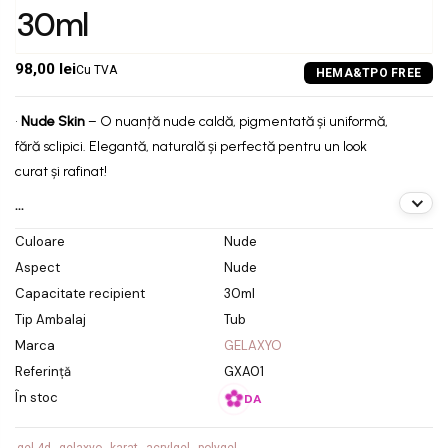
30ml
98,00 lei
Cu TVA
•
Nude Skin
– O nuanță nude caldă, pigmentată și uniformă,
fără sclipici. Elegantă, naturală și perfectă pentru un look
curat și rafinat!
...
Culoare
Nude
Aspect
Nude
Capacitate recipient
30ml
Tip Ambalaj
Tub
Marca
GELAXYO
Referință
GXA01
În stoc
DA
gel 4d
gelaxyo
karat
acrylgel
polygel