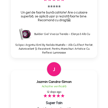
⭐⭐⭐⭐⭐
Un gel de foarte bună calitate! Are o culoare
superbă, se aplică ușor și rezistă foarte bine.
Recomand cu drag!🤗
Builder Gel Viva La Tienda – Elarya 3 Alb Cu
Sclipici Argintiu 15ml By Nelida Mustafa – Alb Cu Efect Perlat,
Autonivelant Și Rezistent, Pentru Manichiuri Artistice Cu
Reflexii Luminoase
J
Jazmin Candra-Simon
Achizitie verificată
12 days ago
Super fain