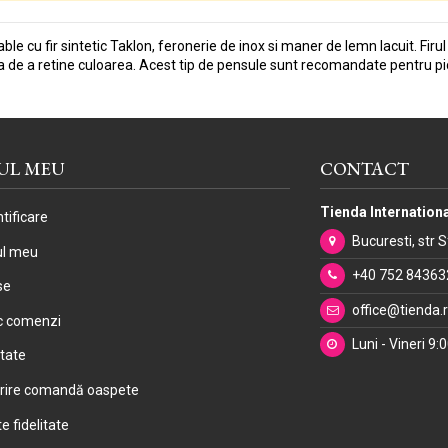
le cu fir sintetic Taklon, feronerie de inox si maner de lemn lacuit. Firu
 de a retine culoarea. Acest tip de pensule sunt recomandate pentru pi
UL MEU
CONTACT
Tienda Internationa
tificare
Bucuresti, str 
ul meu
+40 752 84363
se
office@tienda.
ic comenzi
Luni - Vineri 9:
itate
rire comandă oaspete
e fidelitate