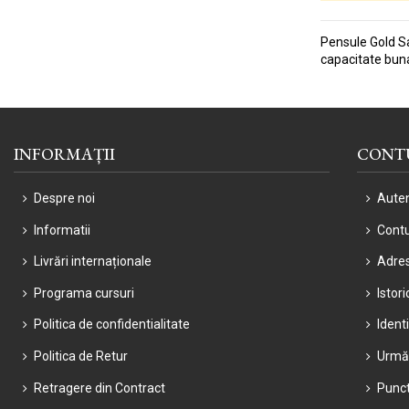
Pensule Gold Sab
capacitate buna
INFORMAȚII
CONT
Despre noi
Auten
Informatii
Cont
Livrări internaționale
Adre
Programa cursuri
Istor
Politica de confidentialitate
Ident
Politica de Retur
Urmă
Retragere din Contract
Punct