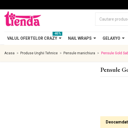
-85%
VALUL OFERTELOR CRAZY
NAIL WRAPS
GELAXYO
Acasa
Produse Unghii Tehnice
Pensule manichiura
Pensule Gold Sab
Pensule Go
Deocamdata