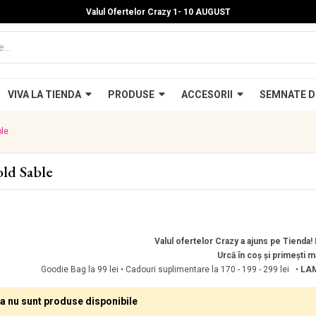
Valul Ofertelor Crazy 1- 10 A
UGUST
VIVA LA TIENDA
PRODUSE
ACCESORII
SEMNATE D
le
ld Sable
Valul ofertelor Crazy a ajuns pe Tienda! P
Urcă în coș și primești m
Goodie Bag la 99 lei • Cadouri suplimentare la 170 - 199 - 299 lei •
LAM
 nu sunt produse disponibile