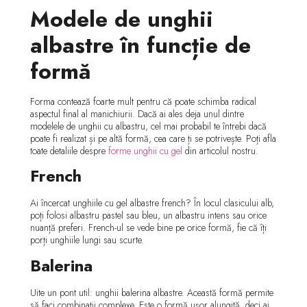
Modele de unghii
albastre în funcție de
formă
Forma contează foarte mult pentru că poate schimba radical
aspectul final al manichiurii. Dacă ai ales deja unul dintre
modelele de unghii cu albastru, cel mai probabil te întrebi dacă
poate fi realizat și pe altă formă, cea care ți se potrivește. Poți afla
toate detaliile despre
forme unghii cu gel
din articolul nostru.
French
Ai încercat unghiile cu gel albastre french? În locul clasicului alb,
poți folosi albastru pastel sau bleu, un albastru intens sau orice
nuanță preferi. French-ul se vede bine pe orice formă, fie că îți
porți unghiile lungi sau scurte.
Balerina
Uite un pont util: unghii balerina albastre. Această formă permite
să faci combinații complexe. Este o formă ușor alungită, deci ai