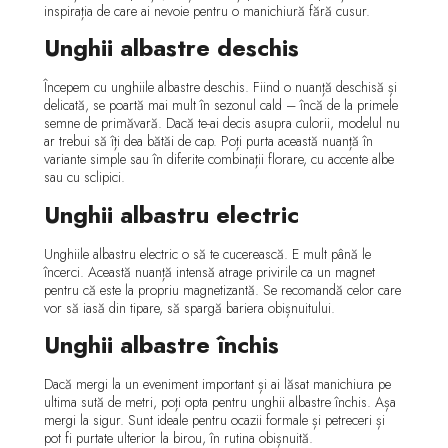
inspirația de care ai nevoie pentru o manichiură fără cusur.
Unghii albastre deschis
Începem cu unghiile albastre deschis. Fiind o nuanță deschisă și
delicată, se poartă mai mult în sezonul cald – încă de la primele
semne de primăvară. Dacă te-ai decis asupra culorii, modelul nu
ar trebui să îți dea bătăi de cap. Poți purta această nuanță în
variante simple sau în diferite combinații florare, cu accente albe
sau cu sclipici.
Unghii albastru electric
Unghiile albastru electric o să te cucerească. E mult până le
încerci. Această nuanță intensă atrage privirile ca un magnet
pentru că este la propriu magnetizantă. Se recomandă celor care
vor să iasă din tipare, să spargă bariera obișnuitului.
Unghii albastre închis
Dacă mergi la un eveniment important și ai lăsat manichiura pe
ultima sută de metri, poți opta pentru unghii albastre închis. Așa
mergi la sigur. Sunt ideale pentru ocazii formale și petreceri și
pot fi purtate ulterior la birou, în rutina obișnuită.