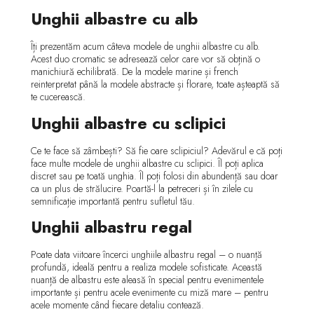
Unghii albastre cu alb
Îți prezentăm acum câteva modele de unghii albastre cu alb.
Acest duo cromatic se adresează celor care vor să obțină o
manichiură echilibrată. De la modele marine și french
reinterpretat până la modele abstracte și florare, toate așteaptă să
te cucerească.
Unghii albastre cu sclipici
Ce te face să zâmbești? Să fie oare sclipiciul? Adevărul e că poți
face multe modele de unghii albastre cu sclipici. Îl poți aplica
discret sau pe toată unghia. Îl poți folosi din abundență sau doar
ca un plus de strălucire. Poartă-l la petreceri și în zilele cu
semnificație importantă pentru sufletul tău.
Unghii albastru regal
Poate data viitoare încerci unghiile albastru regal – o nuanță
profundă, ideală pentru a realiza modele sofisticate. Această
nuanță de albastru este aleasă în special pentru evenimentele
importante și pentru acele evenimente cu miză mare – pentru
acele momente când fiecare detaliu contează.