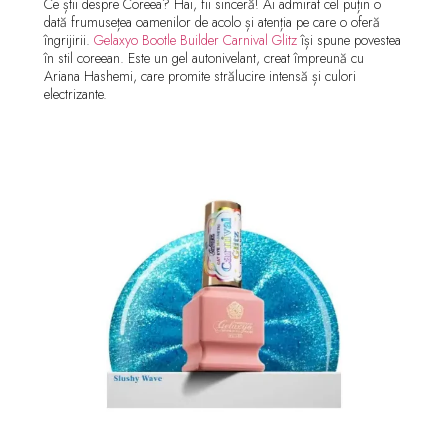
Ce știi despre Coreea? Hai, fii sinceră! Ai admirat cel puțin o
dată frumusețea oamenilor de acolo și atenția pe care o oferă
îngrijirii.
Gelaxyo Bootle Builder Carnival Glitz
își spune povestea
în stil coreean. Este un gel autonivelant, creat împreună cu
Ariana Hashemi, care promite strălucire intensă și culori
electrizante.