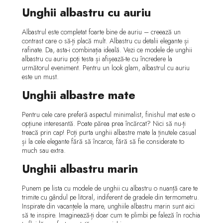
Unghii albastru cu auriu
Albastrul este completat foarte bine de auriu – creează un
contrast care o să-ți placă mult. Albastru cu detalii elegante și
rafinate. Da, asta-i combinația ideală. Vezi ce modele de unghii
albastru cu auriu poți testa și afișează-te cu încredere la
următorul eveniment. Pentru un look glam, albastrul cu auriu
este un must.
Unghii albastre mate
Pentru cele care preferă aspectul minimalist, finishul mat este o
opțiune interesantă. Poate părea prea încărcat? Nici să nu-ți
treacă prin cap! Poți purta unghii albastre mate la ținutele casual
și la cele elegante fără să încarce, fără să fie considerate to
much sau extra.
Unghii albastru marin
Punem pe lista cu modele de unghii cu albastru o nuanță care te
trimite cu gândul pe litoral, indiferent de gradele din termometru.
Inspirate din vacanțele la mare, unghiile albastru marin sunt aici
să te inspire. Imaginează-ți doar cum te plimbi pe faleză în rochia