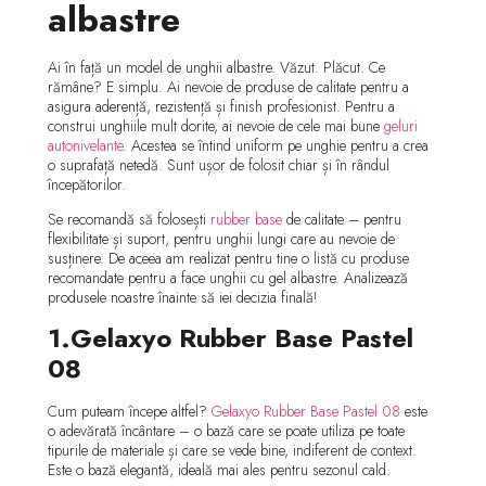
albastre
Ai în față un model de unghii albastre. Văzut. Plăcut. Ce
rămâne? E simplu. Ai nevoie de produse de calitate pentru a
asigura aderență, rezistență și finish profesionist. Pentru a
construi unghiile mult dorite, ai nevoie de cele mai bune
geluri
autonivelante
. Acestea se întind uniform pe unghie pentru a crea
o suprafață netedă. Sunt ușor de folosit chiar și în rândul
începătorilor.
Se recomandă să folosești
rubber base
de calitate – pentru
flexibilitate și suport, pentru unghii lungi care au nevoie de
susținere. De aceea am realizat pentru tine o listă cu produse
recomandate pentru a face unghii cu gel albastre. Analizează
produsele noastre înainte să iei decizia finală!
1.Gelaxyo Rubber Base Pastel
08
Cum puteam începe altfel?
Gelaxyo Rubber Base Pastel 08
este
o adevărată încântare – o bază care se poate utiliza pe toate
tipurile de materiale și care se vede bine, indiferent de context.
Este o bază elegantă, ideală mai ales pentru sezonul cald.