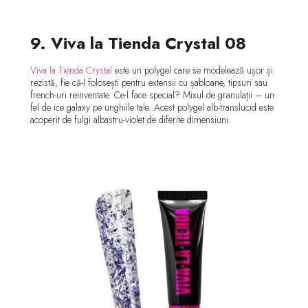
9. Viva la Tienda Crystal 08
Viva la Tienda Crystal
este un polygel care se modelează ușor și
rezistă, fie că-l folosești pentru extensii cu șabloane, tipsuri sau
french-uri reinventate. Ce-l face special? Mixul de granulații – un
fel de ice galaxy pe unghiile tale. Acest polygel alb-translucid este
acoperit de fulgi albastru-violet de diferite dimensiuni.