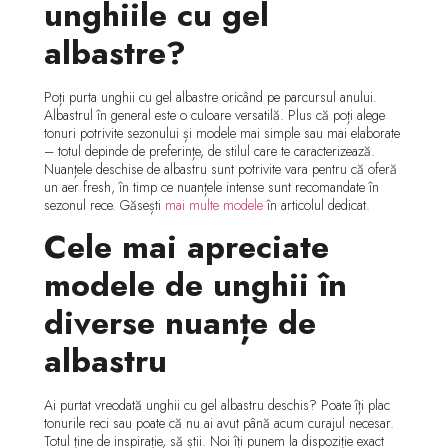
unghiile cu gel
albastre?
Poți purta unghii cu gel albastre oricând pe parcursul anului.
Albastrul în general este o culoare versatilă. Plus că poți alege
tonuri potrivite sezonului și modele mai simple sau mai elaborate
– totul depinde de preferințe, de stilul care te caracterizează.
Nuanțele deschise de albastru sunt potrivite vara pentru că oferă
un aer fresh, în timp ce nuanțele intense sunt recomandate în
sezonul rece. Găsești
mai multe modele
în articolul dedicat.
Cele mai apreciate
modele de unghii în
diverse nuanțe de
albastru
Ai purtat vreodată unghii cu gel albastru deschis? Poate îți plac
tonurile reci sau poate că nu ai avut până acum curajul necesar.
Totul ține de inspirație, să știi. Noi îți punem la dispoziție exact