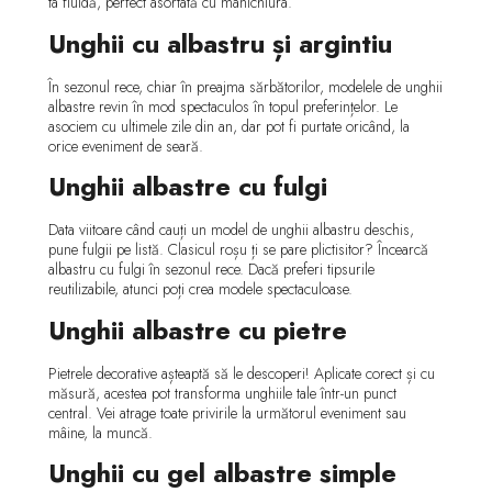
ta fluidă, perfect asortată cu manichiura.
Unghii cu albastru și argintiu
În sezonul rece, chiar în preajma sărbătorilor, modelele de unghii
albastre revin în mod spectaculos în topul preferințelor. Le
asociem cu ultimele zile din an, dar pot fi purtate oricând, la
orice eveniment de seară.
Unghii albastre cu fulgi
Data viitoare când cauți un model de unghii albastru deschis,
pune fulgii pe listă. Clasicul roșu ți se pare plictisitor? Încearcă
albastru cu fulgi în sezonul rece. Dacă preferi tipsurile
reutilizabile, atunci poți crea modele spectaculoase.
Unghii albastre cu pietre
Pietrele decorative așteaptă să le descoperi! Aplicate corect și cu
măsură, acestea pot transforma unghiile tale într-un punct
central. Vei atrage toate privirile la următorul eveniment sau
mâine, la muncă.
Unghii cu gel albastre simple