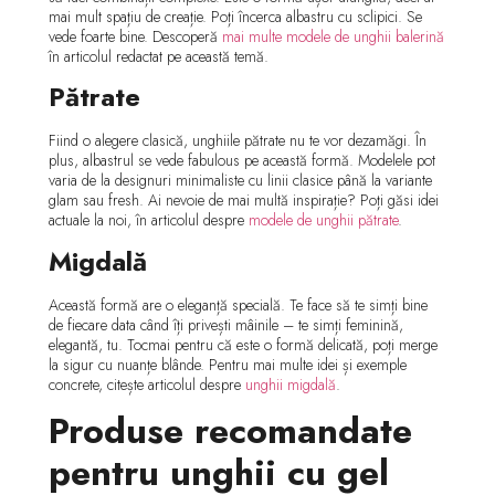
mai mult spațiu de creație. Poți încerca albastru cu sclipici. Se
vede foarte bine. Descoperă
mai multe modele de unghii balerină
în articolul redactat pe această temă.
Pătrate
Fiind o alegere clasică, unghiile pătrate nu te vor dezamăgi. În
plus, albastrul se vede fabulous pe această formă. Modelele pot
varia de la designuri minimaliste cu linii clasice până la variante
glam sau fresh. Ai nevoie de mai multă inspirație? Poți găsi idei
actuale la noi, în articolul despre
modele de unghii pătrate
.
Migdală
Această formă are o eleganță specială. Te face să te simți bine
de fiecare data când îți privești mâinile – te simți feminină,
elegantă, tu. Tocmai pentru că este o formă delicată, poți merge
la sigur cu nuanțe blânde. Pentru mai multe idei și exemple
concrete, citește articolul despre
unghii migdală
.
Produse recomandate
pentru unghii cu gel