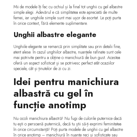
Mii de modele îți fac cu ochiul și la final tot unghii cu gel albastre
simple alegi. Adevărul e că simplitatea este apreciată de multe
femei, iar unghiile simple sunt mai ușor de asortat. Le poți purta
în orice context, fără elemente suplimentare.
Unghii albastre elegante
Unghiile elegante se remarcă prin simplitate sau prin detalii fine,
atent alese. În cazul unghiilor albastre, nuanțele rafinate sunt cele
mai potrivite pentru a obține o manichiură de bun gust. Acestea
oferă un aspect sofisticat și se potrivesc perfect atât ocaziilor
speciale, cât și ținutelor de zi cu zi.
Idei pentru manichiura
albastră cu gel în
funcție anotimp
Nu ocoli manichiura albastră! Nu fugi de culorile puternice dacă
tu ești o persoană puternică, dacă tu știi să-ți exprimi feminitatea
în orice circumstanță! Poți purta modele de unghii cu gel albastre
în orice anotimp – manichiură în nuanțe reci și sofisticate sau