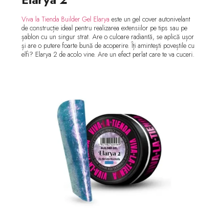
Viva la Tienda Builder Gel Elarya
este un gel cover autonivelant
de construcție ideal pentru realizarea extensiilor pe tips sau pe
șablon cu un singur strat. Are o culoare radiantă, se aplică ușor
și are o putere foarte bună de acoperire. Îți amintești poveștile cu
elfi? Elarya 2 de acolo vine. Are un efect perlat care te va cuceri.