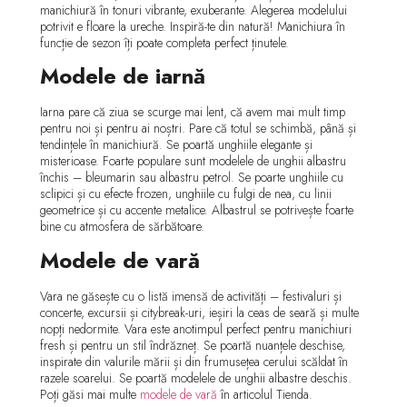
manichiură în tonuri vibrante, exuberante. Alegerea modelului
potrivit e floare la ureche. Inspiră-te din natură! Manichiura în
funcție de sezon îți poate completa perfect ținutele.
Modele de iarnă
Iarna pare că ziua se scurge mai lent, că avem mai mult timp
pentru noi și pentru ai noștri. Pare că totul se schimbă, până și
tendințele în manichiură. Se poartă unghiile elegante și
misterioase. Foarte populare sunt modelele de unghii albastru
închis – bleumarin sau albastru petrol. Se poarte unghiile cu
sclipici și cu efecte frozen, unghiile cu fulgi de nea, cu linii
geometrice și cu accente metalice. Albastrul se potrivește foarte
bine cu atmosfera de sărbătoare.
Modele de vară
Vara ne găsește cu o listă imensă de activități – festivaluri și
concerte, excursii și citybreak-uri, ieșiri la ceas de seară și multe
nopți nedormite. Vara este anotimpul perfect pentru manichiuri
fresh și pentru un stil îndrăzneț. Se poartă nuanțele deschise,
inspirate din valurile mării și din frumusețea cerului scăldat în
razele soarelui. Se poartă modelele de unghii albastre deschis.
Poți găsi mai multe
modele de vară
în articolul Tienda.