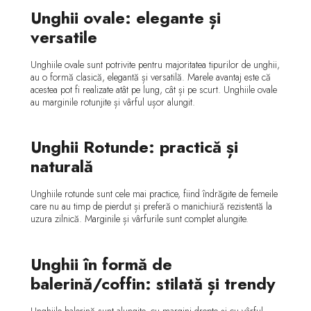
Unghii ovale: elegante și
versatile
Unghiile ovale sunt potrivite pentru majoritatea tipurilor de unghii,
au o formă clasică, elegantă și versatilă. Marele avantaj este că
acestea pot fi realizate atât pe lung, cât și pe scurt. Unghiile ovale
au marginile rotunjite și vârful ușor alungit.
Unghii Rotunde: practică și
naturală
Unghiile rotunde sunt cele mai practice, fiind îndrăgite de femeile
care nu au timp de pierdut și preferă o manichiură rezistentă la
uzura zilnică. Marginile și vârfurile sunt complet alungite.
Unghii în formă de
balerină/coffin: stilată și trendy
Unghiile balerină sunt alungite, cu margini drepte și cu vârful