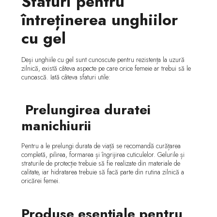
Sfaturi pentru
întreținerea unghiilor
cu gel
Deși unghiile cu gel sunt cunoscute pentru rezistența la uzură
zilnică, există câteva aspecte pe care orice femeie ar trebui să le
cunoască. Iată câteva sfaturi utile:
Prelungirea duratei
manichiurii
Pentru a le prelungi durata de viață se recomandă curățarea
completă, pilirea, formarea și îngrijirea cuticulelor. Gelurile și
straturile de protecție trebuie să fie realizate din materiale de
calitate, iar hidratarea trebuie să facă parte din rutina zilnică a
oricărei femei.
Produse esențiale pentru