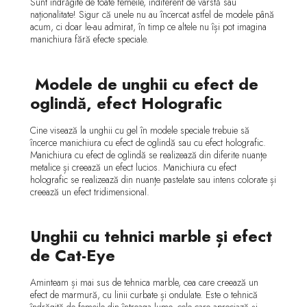
Sunt îndrăgite de toate femeile, indiferent de vârstă sau
naționalitate! Sigur că unele nu au încercat astfel de modele până
acum, ci doar le-au admirat, în timp ce altele nu își pot imagina
manichiura fără efecte speciale.
Modele de unghii cu efect de
oglindă, efect Holografic
Cine visează la unghii cu gel în modele speciale trebuie să
încerce manichiura cu efect de oglindă sau cu efect holografic.
Manichiura cu efect de oglindă se realizează din diferite nuanțe
metalice și creează un efect lucios. Manichiura cu efect
holografic se realizează din nuanțe pastelate sau intens colorate și
creează un efect tridimensional.
Unghii cu tehnici marble și efect
de Cat-Eye
Aminteam și mai sus de tehnica marble, cea care creează un
efect de marmură, cu linii curbate și ondulate. Este o tehnică
îndrăgită de femeile din întreaga lume, cele care apreciază și