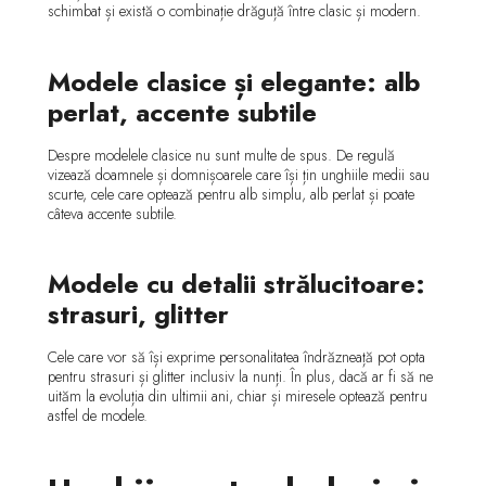
schimbat și există o combinație drăguță între clasic și modern.
Modele clasice și elegante: alb
perlat, accente subtile
Despre modelele clasice nu sunt multe de spus. De regulă
vizează doamnele și domnișoarele care își țin unghiile medii sau
scurte, cele care optează pentru alb simplu, alb perlat și poate
câteva accente subtile.
Modele cu detalii strălucitoare:
strasuri, glitter
Cele care vor să își exprime personalitatea îndrăzneață pot opta
pentru strasuri și glitter inclusiv la nunți. În plus, dacă ar fi să ne
uităm la evoluția din ultimii ani, chiar și miresele optează pentru
astfel de modele.