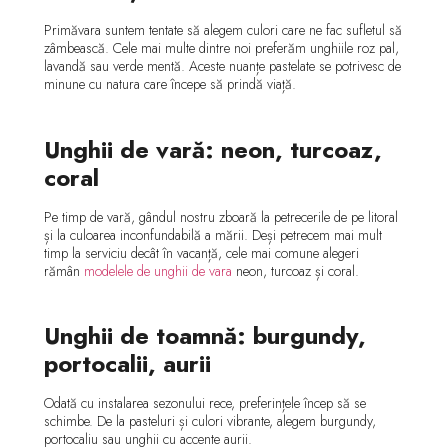
Primăvara suntem tentate să alegem culori care ne fac sufletul să
zâmbească. Cele mai multe dintre noi preferăm unghiile roz pal,
lavandă sau verde mentă. Aceste nuanțe pastelate se potrivesc de
minune cu natura care începe să prindă viață.
Unghii de vară: neon, turcoaz,
coral
Pe timp de vară, gândul nostru zboară la petrecerile de pe litoral
și la culoarea inconfundabilă a mării. Deși petrecem mai mult
timp la serviciu decât în vacanță, cele mai comune alegeri
rămân
modelele de unghii de vara
neon, turcoaz și coral.
Unghii de toamnă: burgundy,
portocalii, aurii
Odată cu instalarea sezonului rece, preferințele încep să se
schimbe. De la pasteluri și culori vibrante, alegem burgundy,
portocaliu sau unghii cu accente aurii.