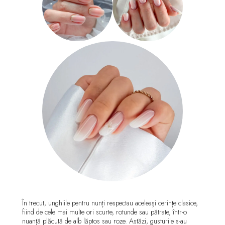
În trecut, unghiile pentru nunți respectau aceleași cerințe clasice,
fiind de cele mai multe ori scurte, rotunde sau pătrate, într-o
nuanță plăcută de alb lăptos sau roze. Astăzi, gusturile s-au