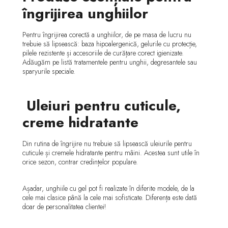
îngrijirea unghiilor
Pentru îngrijirea corectă a unghiilor, de pe masa de lucru nu
trebuie să lipsească: baza hipoalergenică, gelurile cu protecție,
pilele rezistente și accesoriile de curățare corect igienizate.
Adăugăm pe listă tratamentele pentru unghii, degresantele sau
sparyurile speciale.
Uleiuri pentru cuticule,
creme hidratante
Din rutina de îngrijire nu trebuie să lipsească uleiurile pentru
cuticule și cremele hidratante pentru mâini. Acestea sunt utile în
orice sezon, contrar credințelor populare.
Așadar, unghiile cu gel pot fi realizate în diferite modele, de la
cele mai clasice până la cele mai sofisticate. Diferența este dată
doar de personalitatea clientei!