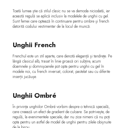
Toată lumea știe că stilul clasic nu se va demoda niciodată, iar
această regulă se aplică inclusiv la modelele de unghii cu gel.
Sunt femei care optează în continuare pentru ombre și french
datorită codului vestimentar de la locul de muncă.
Unghii French
Frenchul este un stil aparte, care denotă eleganță și tandrețe. Pe
lângă clasicul alb, trasat în linie groasă ori subțire, acum
doamnele și domnișoarele pot opta pentru unghii cu gel în
modele noi, cu french inversat, colorat, pastelat sau cu diferite
inserții jucăușe.
Unghii Ombré
În privința unghiilor Ombré vorbim despre o tehnică specială,
care creează un efect de gradient de culoare. Se potrivește, de
regulă, la evenimentele speciale, dar nu zice nimeni că nu poți
opta pentru un astfel de model de unghii pentru zilele obișnuite
de la birou.