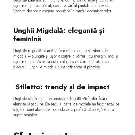
ușor rotunjit sau pătrat, exact ca vârful pantofului de balet.
Vorbim despre o alegere populară în rândul domnișoarelor.
Unghii Migdală: elegantă și
feminină
Unghiile migdală seamănă foarte bine cu un sâmbure de
migdală – alungite și ușor ascuțite la vârfuri, cu margini moi și
ușor rotunjite. Aceasta este o alegere care îmbină utilul cu
plăcutul. Unghiile migdală sunt sofisticate și practice.
Stiletto: trendy și de impact
Unghiile stiletto sunt recunoscute datorită vârfurilor foarte
alungite și ascuțite. De regulă, astfel de modele ne fascinează pe
toți, dar sunt alese doar de cele care preferă să atragă atenția
supra mâinilor.